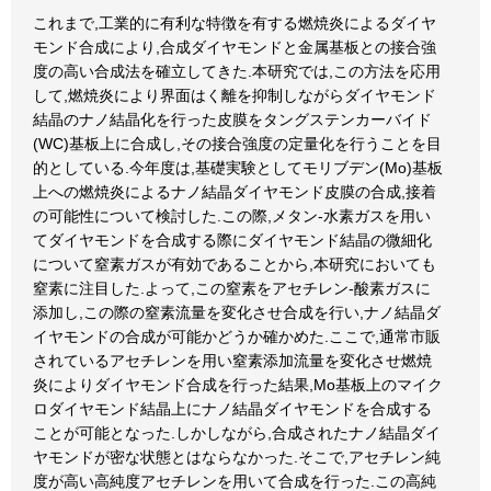
これまで,工業的に有利な特徴を有する燃焼炎によるダイヤ
モンド合成により,合成ダイヤモンドと金属基板との接合強
度の高い合成法を確立してきた.本研究では,この方法を応用
して,燃焼炎により界面はく離を抑制しながらダイヤモンド
結晶のナノ結晶化を行った皮膜をタングステンカーバイド
(WC)基板上に合成し,その接合強度の定量化を行うことを目
的としている.今年度は,基礎実験としてモリブデン(Mo)基板
上への燃焼炎によるナノ結晶ダイヤモンド皮膜の合成,接着
の可能性について検討した.この際,メタン-水素ガスを用い
てダイヤモンドを合成する際にダイヤモンド結晶の微細化
について窒素ガスが有効であることから,本研究においても
窒素に注目した.よって,この窒素をアセチレン-酸素ガスに
添加し,この際の窒素流量を変化させ合成を行い,ナノ結晶ダ
イヤモンドの合成が可能かどうか確かめた.ここで,通常市販
されているアセチレンを用い窒素添加流量を変化させ燃焼
炎によりダイヤモンド合成を行った結果,Mo基板上のマイク
ロダイヤモンド結晶上にナノ結晶ダイヤモンドを合成する
ことが可能となった.しかしながら,合成されたナノ結晶ダイ
ヤモンドが密な状態とはならなかった.そこで,アセチレン純
度が高い高純度アセチレンを用いて合成を行った.この高純