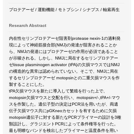
プロテアーゼ / 運動機能 / モトプシン / シナプス / 軸索再生
Research Abstract
内在性セリンプロテアーゼ阻害剤protease nexin-1の過剰発
現によって神経筋接合部(NMJ)の発達が阻害されることか
ら、NMJの発達にはプロテアーゼの作用が必須であること
が示唆される。しかし、NMJに局在するセリンプロテアー
ゼtissue plasminogen activator (tPA)の欠損マウスではNMJ
の構造的な異常は認められていない。そこで、NMJに局在
するセリンプロテアーゼ motopsinとの二重欠損マウスを作
製することにした。
tPA欠損マウスを新たに導入して繁殖を行った上で、
motopsin欠損マウスと交配を行い、motopsin+/-,tPA+/-マウ
スを作製した。遺伝子型の決定はPCR法を用いたが、両遺
伝子欠損マウス共にpGKneoカセットを有するために欠損
motopsin遺伝子に対する新たなPCRプライマーの設計を3種
類設計し、グラジエントPCRによって条件権等を行った。
最も明瞭なバンドを検出したプライマーと温度条件を用い