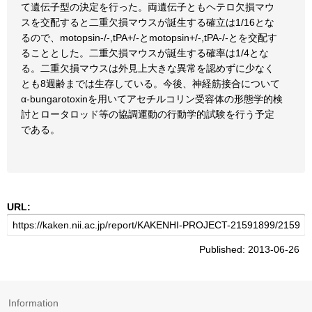
て遺伝子型の決定を行った。両遺伝子ともヘテロ欠損マウ
スを交配すると二重欠損マウスが誕生する確立は1/16とな
るので、motopsin-/-,tPA+/-とmotopsin+/-,tPA-/-とを交配す
ることとした。二重欠損マウスが誕生する確率は1/4とな
る。二重欠損マウスは外見上大きな異常を認めずに少なく
とも8週齢までは生存している。今後、神経筋接合について
α-bungarotoxinを用いてアセチルコリン受容体の形態学的検
討とロータロッド等の協調運動の行動学的試験を行う予定
である。
URL:
Published: 2013-06-26
Information