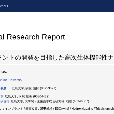
chers
al Research Report
ラントの開発を目指した高次生体機能性ナ
92452
shima University
 泰彦
広島大学, 病院, 講師 (00253097)
 恭
広島大学, 病院, 助教 (60304432)
 伊佐雄
広島大学, 大学院・医歯薬学総合研究科, 助教 (40346507)
 / インプラント / 表面改質 / SPR解析 / ESCA分析 / Hydroxylapatite / Tricalcium ph