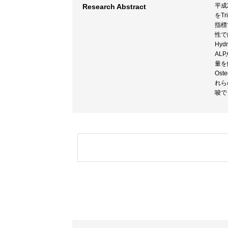
平成2
Research Abstract
をT
指標
性で
Hy
ALP
量を
Os
れら
唆で