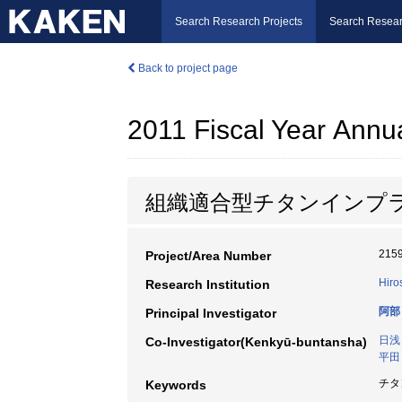
Search Research Projects
Search Resear
Back to project page
2011 Fiscal Year Annu
組織適合型チタンインプ
215
Project/Area Number
Hiro
Research Institution
阿部
Principal Investigator
日浅
Co-Investigator(Kenkyū-buntansha)
平田
チタン
Keywords