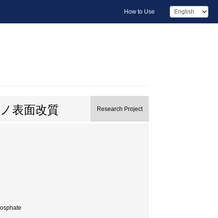
How to Use
ノ表面改質
Research Project
osphate