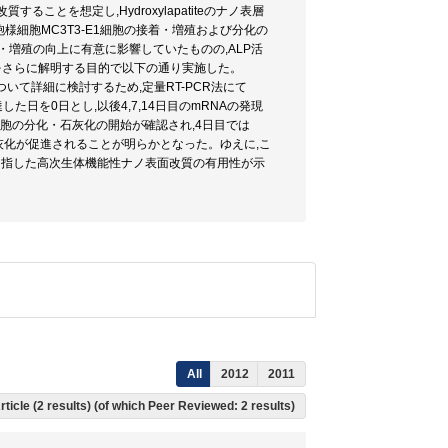
表面改質することを想定し,Hydroxylapatiteのナノ表層
し,骨芽細胞様細胞MC3T3-E1細胞の接着・増殖および分化の
・増殖の向上に有意に影響していたものの,ALP活
をさらに解明する目的で以下の通り実施した。
化について詳細に検討するため,定量RT-PCR法にて
ルエントに達した日を0日とし,以後4,7,14日目のmRNAの発現
1細胞の分化・石灰化の開始が確認され,4日目では
,石灰化が促進されることが明らかとなった。ゆえに,こ
目指した高次生体機能性ナノ表面改質の有用性が示
All
2012
2011
rticle (2 results) (of which Peer Reviewed: 2 results)