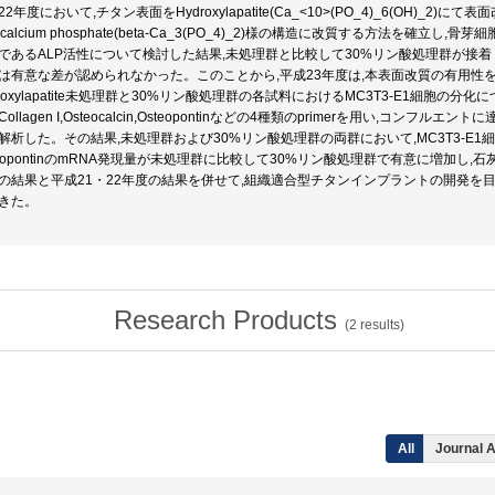
2年度において,チタン表面をHydroxylapatite(Ca_<10>(PO_4)_6(OH)_2)にて
ricalcium phosphate(beta-Ca_3(PO_4)_2)様の構造に改質する方法を確立
であるALP活性について検討した結果,未処理群と比較して30%リン酸処理群が接着
は有意な差が認められなかった。このことから,平成23年度は,本表面改質の有用性
droxylapatite未処理群と30%リン酸処理群の各試料におけるMC3T3-E1細胞の分
,Collagen I,Osteocalcin,Osteopontinなどの4種類のprimerを用い,コンフ
解析した。その結果,未処理群および30%リン酸処理群の両群において,MC3T3-E
teopontinのmRNA発現量が未処理群に比較して30%リン酸処理群で有意に増加し
の結果と平成21・22年度の結果を併せて,組織適合型チタンインプラントの開発を
きた。
Research Products
(
2
results)
All
Journal A