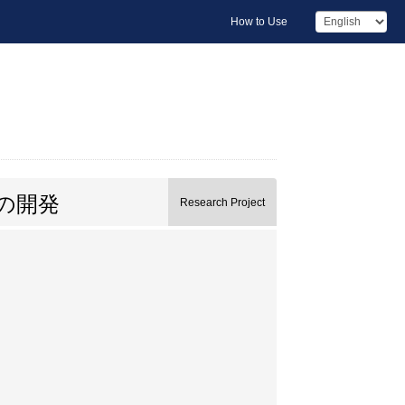
How to Use
の開発
Research Project