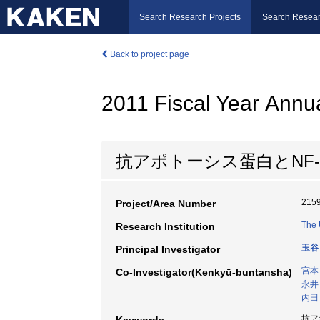
Search Research Projects
Search Resear
Back to project page
2011 Fiscal Year Annu
抗アポトーシス蛋白とNF
215
Project/Area Number
The 
Research Institution
玉谷
Principal Investigator
宮本
Co-Investigator(Kenkyū-buntansha)
永井
内田
抗アポ