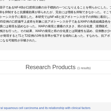
因子であるNF-KBが口腔癌治療の分子標的の一つになりえることを明らかにした。プロ
-κBを抑制すると抗腫瘍効果が得られたが、完全には増殖を抑制できなかった。そこで、b
トーシス分子に着目した。本研究ではNF-κBと抗アポトーシス分子の抑制に着目
85症例の口腔扁平上皮癌を対象に抗アポトーシス分子であるXIAPの免疫組織染色
膜には発現を認めなかった。XIAPの発現と腫瘍の大きさ、癌の分化度、浸潤様式
検討を行った。その結果、XIAPの発現と癌の分化度とは関連性を認め、症例数が
APが発現するとT1とT2症例の3年生存率が低下する傾向にあった。すなわち、抗アポ
になる可能性が示唆された。
Research Products
(
1
results)
al squamous cell carcinoma and its relationship with clinical factors