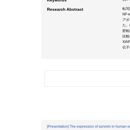
Keywords
転写
Research Abstract
NF
アポ
た。
腔粘
比較
XI
伝子
[Presentation] The expression of survivin in human or