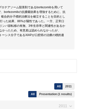
テアソーム阻害剤であるbortezomibを用いて
ortezomibの抗腫瘍効果を増強するために、抗
し、複合的分子標的治療法を確立することを目的とし
を行った結果、86%が陽性であった。一方、正常口
、リンパ節転移の有無、3年生存率と関連性があるか
少なかったため、有意差は認められなかったが、
トーシス分子であるXIAPが口腔癌の治療の標的遺
All
2011
All
Presentation (1 results)
2011