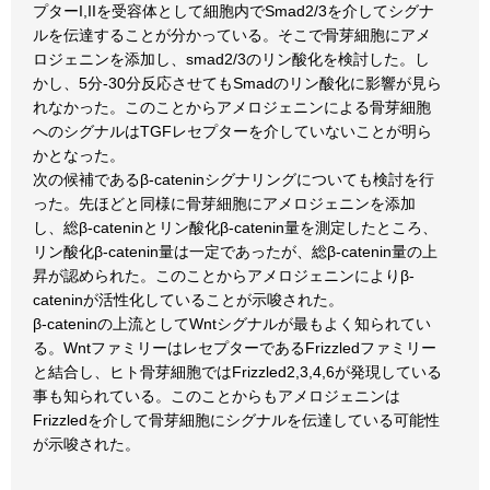
プターI,IIを受容体として細胞内でSmad2/3を介してシグナ
ルを伝達することが分かっている。そこで骨芽細胞にアメ
ロジェニンを添加し、smad2/3のリン酸化を検討した。し
かし、5分-30分反応させてもSmadのリン酸化に影響が見ら
れなかった。このことからアメロジェニンによる骨芽細胞
へのシグナルはTGFレセプターを介していないことが明ら
かとなった。
次の候補であるβ-cateninシグナリングについても検討を行
った。先ほどと同様に骨芽細胞にアメロジェニンを添加
し、総β-cateninとリン酸化β-catenin量を測定したところ、
リン酸化β-catenin量は一定であったが、総β-catenin量の上
昇が認められた。このことからアメロジェニンによりβ-
cateninが活性化していることが示唆された。
β-cateninの上流としてWntシグナルが最もよく知られてい
る。WntファミリーはレセプターであるFrizzledファミリー
と結合し、ヒト骨芽細胞ではFrizzled2,3,4,6が発現している
事も知られている。このことからもアメロジェニンは
Frizzledを介して骨芽細胞にシグナルを伝達している可能性
が示唆された。