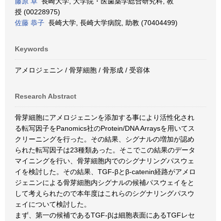
藤原 卓
長崎大学, 大学院・医歯薬学総合研究科, 教
授 (00228975)
佐藤 恭子
長崎大学, 長崎大学病院, 助教 (70404499)
Keywords
アメロジェニン / 骨芽細胞 / 骨形成 / 受容体
Research Abstract
骨芽細胞にアメロジェニンを添加する事により活性化され
る転写因子をPanomics社のProtein/DNA Arraysを用いてス
クリーニングを行った。その結果、シグナルの増加が認め
られた転写因子は23種類あった。そこでこの結果のデータ
マイニングを行い、骨芽細胞内でのシグナリングパスウェ
イを検討した。その結果、TGF-βとβ-catenin経路がアメロ
ジェニンによる骨芽細胞内シグナルの候補パスウェイをと
して考えられたので本年度はこれらのシグナリングパスウ
ェイについて検討した。
まず、第一の候補であるTGF-βは細胞表面にあるTGFレセ