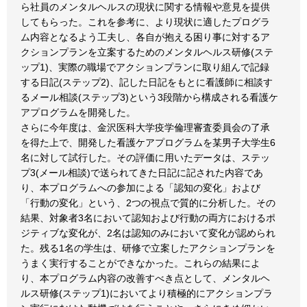
ら社員のメンタルヘルスの現状に関する情報や意見を提供
してもらった。これを参考に、より現状に適したプログラ
ム内容となるよう工夫し、各自が抱える困り事に対するア
クションプランを立案するためのメンタルヘルス研修(ステ
ップ1)、実際の職場でアクションプランに取り組んで記録
する日記(ステップ2)、記した日記をもとに看護師に相談す
るメール相談(ステップ3)という3段階から構成される看護ケ
アプログラムを開発した。
さらに今年度は、金沢医科大学疫学倫理審査委員会の了承
を得た上で、開発した看護ケアプログラムを某男子大学生6
名に対して試行した。その評価に用いたデータは、ステッ
プ3(メール相談)で送られてきた日記に記された内容であ
り、本プログラムへの参加による「認知の変化」および
「行動の変化」という、2つの視点で質的に分析した。その
結果、対象者3名において認知および行動の両方におけるポ
ジティブな変化が、2名は認知のみにおいて変化が認められ
た。残る1名の学生は、研修で立案したアクションプランを
うまく実行することができなかった。これらの結果によ
り、本プログラム内容の改善すべき点として、メンタルヘ
ルス研修(ステップ1)においてより積極的にアクションプラ