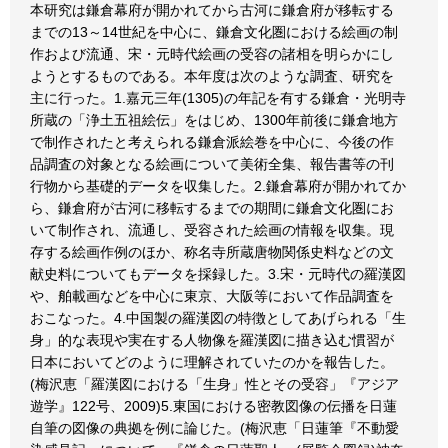
本研究は鎌倉幕府が開かれてから古河に鎌倉府が移転する
までの13～14世紀を中心に、鎌倉文化圏における絵画の制
作および流通、宋・元時代絵画の受容の諸相を明らかにし
ようとするものである。本年度は次のような調査、研究を
主に行った。1.嘉元三年(1305)の年記を有する鎌倉・光明寺
所蔵の「浄土五祖絵伝」をはじめ、1300年前後に鎌倉地方
で制作されたと考えられる鎌倉派絵巻を中心に、今後の作
品調査の対象となる絵画について美術全集、報告書等の刊
行物から基礎的データを収集した。2.鎌倉幕府が開かれてか
ら、鎌倉府が古河に移転するまでの期間に鎌倉文化圏にお
いて制作され、流通し、受容された絵画の情報を収集。現
存する絵画作例のほか、称名寺所蔵唐物関係史料などの文
献史料についてもデータを採録した。3.宋・元時代の羅漢図
や、舶載画などを中心に東京、大阪等において作品調査を
おこなった。4.中国製の羅漢図の特徴としてあげられる「生
身」的な表現や実在する人物像を羅漢図に描き込む慣習が
日本においてどのように理解されていたのかを報告した。
(梅沢恵「羅漢図における「生身」性とその受容」『アジア
遊学』122号、2009)5.東国における密教図像の伝播を日蓮
自筆の図像の典拠を例に論じた。(梅沢恵「日蓮筆『不動愛