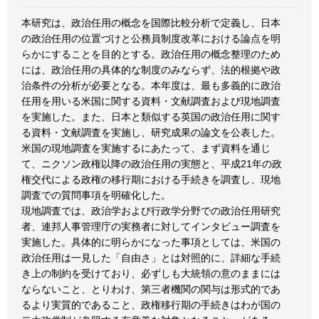
本研究は、政治任用の概念を国際比較分析で定義し、日本
の政治任用の位置づけと公務員制度改革における論点を明
らかにすることを目的とする。政治任用の概念整理のため
には、政治任用の具体的な制度のみならず、法的根拠や政
治条件の分析が必要となる。本年度は、最も多義的に政治
任用を用いる米国に関する資料・文献調査および現地調査
を実施した。また、日本と類似する英国の政治任用に関す
る資料・文献調査を実施し、研究成果の論文を公表した。
米国の現地調査を実施するにあたって、まず資料を通じ
て、ニクソン政権以降の政治任用の実態と、平成21年の政
権交代による政権の移行期における手続きを調査し、現地
調査での質問事項を明確化した。
現地調査では、政治学および行政学分野での政治任用研究
者、連邦人事管理庁の実務者に対してインタビュー調査を
実施した。具体的に明らかになった事項としては、米国の
政治任用は一見した「自由さ」とは対照的に、詳細な手続
き上の制約を受けており、必ずしも大統領の意のままには
ならないこと、とりわけ、第三者機関の関与は形式的であ
るより実質的であること、政権移行期の手続きはわが国の