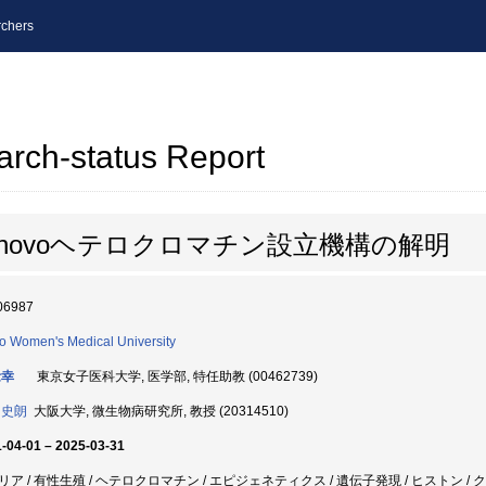
chers
arch-status Report
novoヘテロクロマチン設立機構の解明
06987
o Women's Medical University
稔幸
東京女子医科大学, 医学部, 特任助教 (00462739)
 史朗
大阪大学, 微生物病研究所, 教授 (20314510)
-04-01 – 2025-03-31
リア / 有性生殖 / ヘテロクロマチン / エピジェネティクス / 遺伝子発現 / ヒストン /