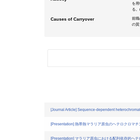
を用
る。
前職
Causes of Carryover
の質
[Journal Article] Sequence-dependent heterochromat
[Presentation] 熱帯熱マラリア原虫のヘテロク
[Presentation] マラリア原虫における配列依存的