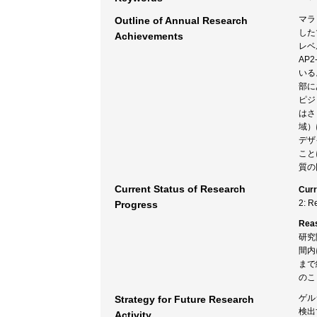
マラ
Outline of Annual Research
した
Achievements
レベ
AP
いる
部に
ピジ
はさ
域）
デザ
こと
質の
Current Status of Research
Curr
2: R
Progress
Rea
研究
間内
まで
のこ
ゲル
Strategy for Future Research
検出
Activity