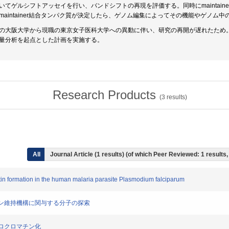
いてゲルシフトアッセイを行い、バンドシフトの再現を評価する。同時にmaintai
maintainer結合タンパク質が決定したら、ゲノム編集によってその機能やゲノム
の大阪大学から現職の東京女子医科大学への異動に伴い、研究の再開が遅れたため。
量分析を起点とした計画を実施する。
Research Products
(
3
results)
All
Journal Article (1 results) (of which Peer Reviewed: 1 result
in formation in the human malaria parasite Plasmodium falciparum
ロマチン維持機構に関与する分子の探索
ヘテロクロマチン化