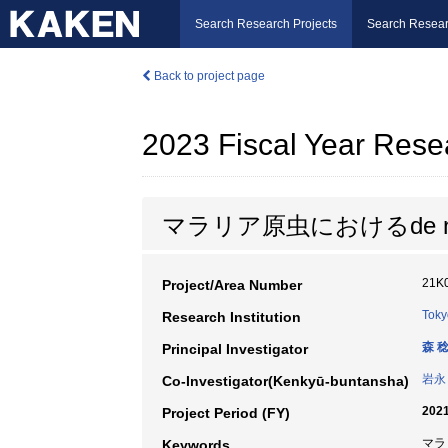
Search Research Projects
Search Resear
Back to project page
2023 Fiscal Year Rese
マラリア原虫におけるde 
21K
Project/Area Number
Toky
Research Institution
森 
Principal Investigator
岩永
Co-Investigator(Kenkyū-buntansha)
2021
Project Period (FY)
マラ
Keywords