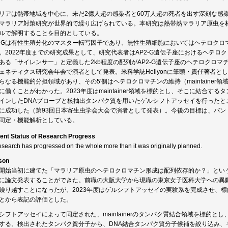
リアは熱帯地域を中心に、未だ2億人超の感染者と60万人超の死者を出す深刻な感
マラリア対策研究が世界的で繰り広げられている。本研究は熱帯熱マラリア原虫を
ルで解明することを目的としている。
2-Gは有性生殖分化のマスター転写因子であり、無性生殖細胞においてはヘテロク
。2022年度までの研究成果として、研究代表者はAP2-G遺伝子座におけるヘテ
ある「サイレンサー」と定義した2kb程度の配列がAP2-G遺伝子座のヘテロクロマ
ェネティクス研究会年会で演者として発表。米科学誌Heliyonに筆頭・責任著者
らなる機能的分担領域があり、その5'側はヘテロクロマチンの維持（maintainer領域）
に働くことがわかった。2023年度はmaintainer領域を標的とし、そこに結合するタン
インしたDNAプローブと核抽出タンパク質を用いたゲルシフトアッセイを行ったと
に成功した（第93回日本寄生虫学会大会で演者として発表）。今後の目標は、バン
同定・機能解析としている。
ent Status of Research Progress
esearch has progressed on the whole more than it was originally planned.
son
開始当初に建てた「マラリア原虫のヘテロクロマチン形成は配列依存的か？」とい
に論文発表することができた。前職の大阪大学から現職の東京女子医科大学への異動
繰り越すことになったが、2023年度はゲルシフトアッセイの実験系を完成させ、
とから表記の評価とした。
シフトアッセイによって同定された、maintainerのタンパク質結合領域を標的
する。検出されたタンパク質分子から、DNA結合タンパク質分子候補を絞り込み、