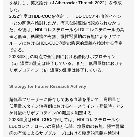
を検討し、英文論分（J Atheroscler Thromb 2022）を作成
した。
2022年度はHDL-CUCを測定し、HDL-CUCと心血管イベン
トとの関係を検討したが、有意な関連性は認められなかっ
た。今後は、HDLコレステロールやLDLコレステロールの高
値と低値、糖尿病の有無、慢性腎臓蚋の有無によるサブグ
ループにおけるHDL-CUC測定の臨床的意義を検討する予定
である。
2023年3月の時点で全症例における酸化リポプロテイン
（a）濃度の測定は終了している。また、低用量群における
リポプロテイン（a）濃度の測定は終了している。
Strategy for Future Research Activity
超低温フリーザーに保存してある血清を用いて、高用量と
低用量スタチン治療例におけるベースライン（登録時）と6
ケ月後のリポプロテイン(a)濃度を測定する。
2023年度はHDL-CUCに関しては、HDLコレステロールや
LDLコレステロールの高値と低値、糖尿病の有無、慢性腎臓
病の有無によるサブグループにおける臨床的意義を検討す