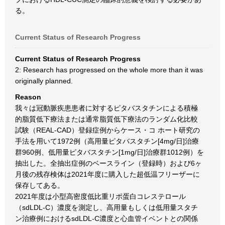
る。
Current Status of Research Progress
Current Status of Research Progress
2: Research has progressed on the whole more than it was
originally planned.
Reason
我々は冠動脈疾患患者に対するピタバスタチンによる積極
的脂質低下療法または通常脂質低下療法のランダム化比較
試験（REAL-CAD）登録症例からケース・コ ホート研究の
手法を用いて1972例（高用量ピタバスタチン[4mg/日]治療
群960例、低用量ピタバスタチン[1mg/日]治療群1012例）を
抽出した。全抽出症例のベースライン（登録時）および6ヶ
月後の残存検体は2021年度に購入した超低温フリーザーに
保存してある。
2021年度は小型高密度低比重リポ蛋白コレステロール
（sdLDL-C）濃度を測定し、高用量もしくは低用量スタチ
ン治療例におけるsdLDL-C濃度と心血管イベントとの関係