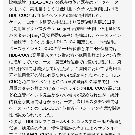
比較試験（REAL-CAD）の保存検体と既存のデータベース
を用いて、高用量もしくは低用量スタチン治療例における
HDL-CUCと心血管イベントとの関係を検討した。
ケース・コホート研究の手法により安定冠動脈疾1911例
（高用量ピタバスタチン[4mg/日]治療群955例、低用量ピタ
バスタチン[1mg/日]治療群856例）を抽出し、ベースライン
（登録時）と6ヶ月後のHDL-CUCを測定した。その結果、
ベースラインHDL-CUCの第一4分位群と第二4分位群では、
HDL-CUCは高用量スタチン群の方が低用量群に比べて有意
に増加していた。一方、第三4分位群では僅かに増加し、第
四4分位群では減少していたため、全集団においては高用量
群と低用量群の間に有意な違いは認められなかった。HDL-
CUCと心血管イベントとのCox単変量解析の結果では、低
用量スタチン群におけるベースラインのHDL-CUCが高いほ
ど心血管イベント発生が少ない傾向が認められたが、統計
的有意な関連ではなかった。一方、高用量スタチン群では
ベースラインのHDL-CUCと心血管イベントとの有意な関連
性は認められなかった。
今後は、HDLコレステロールやLDLコレステロールの高値と
低値、糖尿病の有無、慢性腎臓蚋の有無によるサブグルー
プにおけるHDL-CUC測定の臨床的意義を検討する必要があ