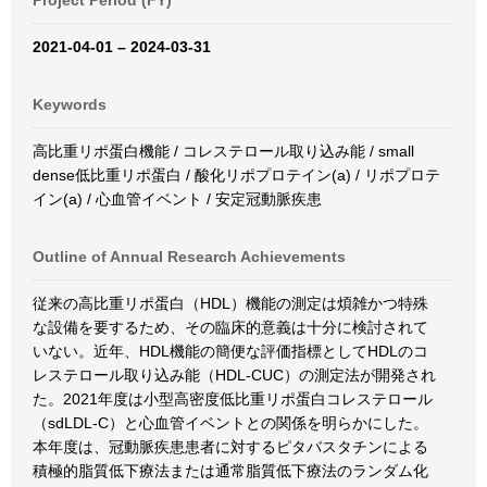
Project Period (FY)
2021-04-01 – 2024-03-31
Keywords
高比重リポ蛋白機能 / コレステロール取り込み能 / small
dense低比重リポ蛋白 / 酸化リポプロテイン(a) / リポプロテ
イン(a) / 心血管イベント / 安定冠動脈疾患
Outline of Annual Research Achievements
従来の高比重リポ蛋白（HDL）機能の測定は煩雑かつ特殊
な設備を要するため、その臨床的意義は十分に検討されて
いない。近年、HDL機能の簡便な評価指標としてHDLのコ
レステロール取り込み能（HDL-CUC）の測定法が開発され
た。2021年度は小型高密度低比重リポ蛋白コレステロール
（sdLDL-C）と心血管イベントとの関係を明らかにした。
本年度は、冠動脈疾患患者に対するピタバスタチンによる
積極的脂質低下療法または通常脂質低下療法のランダム化