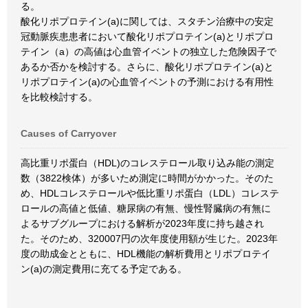
る。
酸化リポプロテイン(a)に関しては、スタチン治療中の安定
冠動脈疾患患者において酸化リポプロテイン(a)とリポプロ
テイン（a）の高値は心血管イベントの独立した危険因子で
あるか否かを検討する。さらに、酸化リポプロテイン(a)と
リポプロテイン(a)の心血管イベントの予測における有用性
を比較検討する。
Causes of Carryover
高比重リポ蛋白（HDL)のコレステロール取り込み能の測定
数（3822検体）が多いため測定に時間がかかった。そのた
め、HDLコレステロールや低比重リポ蛋白（LDL）コレステ
ロールの高値と低値、糖尿病の有無、慢性腎臓病の有無に
よるサブグループにおける解析が2023年度に持ち越され
た。そのため、320007円の次年度使用額が生じた。2023年
度の助成金とともに、HDL機能の解析費用とリポプロテイ
ン(a)の測定費用に充てる予定である。