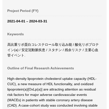
Project Period (FY)
2021-04-01 – 2024-03-31
Keywords
高比重リポ蛋白コレステロール取り込み能 / 酸化リポプロテ
イン(a) / 安定冠動脈疾患 / スタチン / 残余リスク / 主要心血
管イベント.
Outline of Final Research Achievements
High-density lipoprotein cholesterol uptake capacity (HDL-
CUC), a new measure of HDL functionality, and oxidized
lipoprotein(a)[OxLp(a)] are attracting attention as residual
risk factors for major adverse cardiovascular events
(MACEs) in patients with stable coronary artery disease
(CAD). A case-cohort study was conducted involving stable