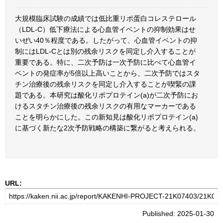
大規模臨床試験の成績では低比重リポ蛋白コレステロール
（LDL-C）低下療法による心血管イベントの抑制効果はせ
いぜい40％程度である。したがって、心血管イベントの抑
制にはLDL-Cとは別の残余リスクを同定し介入することが
重要である。特に、二次予防は一次予防に比べて心血管イ
ベントの発症率が5倍以上高いことから、二次予防ではスタ
チン治療後の残余リスクを同定し介入することが喫緊の課
題である。本研究は酸化リポプロテイン(a)が二次予防にお
けるスタチン治療後の残余リスクの有用なマーカーである
ことを明らかにした。この新知見は酸化リポプロテイン(a)
に基づく新たな2次予防戦略の構築に繋がると考えられる。
URL:
Published: 2025-01-30