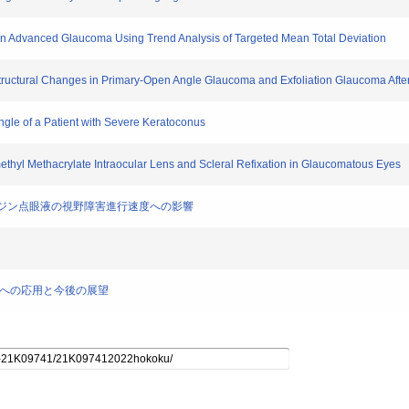
on in Advanced Glaucoma Using Trend Analysis of Targeted Mean Total Deviation
b Structural Changes in Primary-Open Angle Glaucoma and Exfoliation Glaucoma Af
Angle of a Patient with Severe Keratoconus
ymethyl Methacrylate Intraocular Lens and Scleral Refixation in Glaucomatous Eyes
ブリモニジン点眼液の視野障害進行速度への影響
、臨床への応用と今後の展望