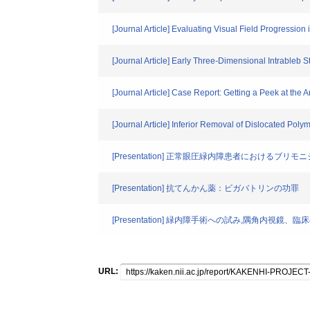
[Journal Article] Evaluating Visual Field Progressi
[Journal Article] Early Three-Dimensional Intrable
[Journal Article] Case Report: Getting a Peek at the 
[Journal Article] Inferior Removal of Dislocated Pol
[Presentation] 正常眼圧緑内障患者における
[Presentation] 抗てんかん薬：ビガバトリンの功罪
[Presentation] 緑内障手術への試み,隅角内視鏡
URL: