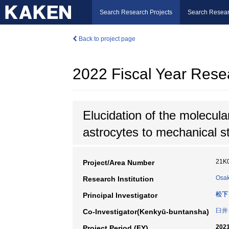
Search Research Projects
Search Resear
Back to project page
2022 Fiscal Year Rese
Elucidation of the molecul
astrocytes to mechanical s
21K
Project/Area Number
Osak
Research Institution
松下
Principal Investigator
臼井
Co-Investigator(Kenkyū-buntansha)
2021
Project Period (FY)