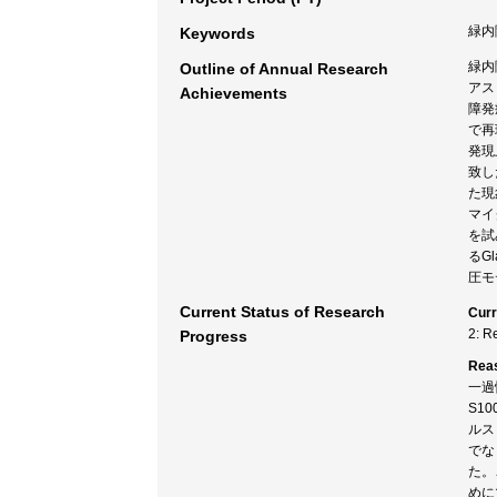
緑内
Keywords
緑内
Outline of Annual Research
アス
Achievements
障発
で再
発現
致し
た現
マイ
を試
るG
圧モ
Current Status of Research
Curr
2: R
Progress
Rea
一過
S1
ルス
でな
た。
めに