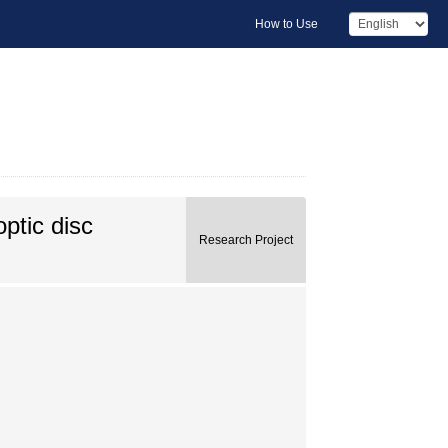
How to Use
ptic disc
Research Project