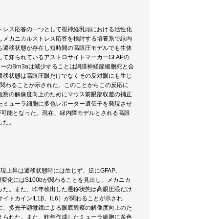
トレス応答の一つとして視神経乳頭における活性化
しメカニカルストレス応答を検討する培養系で緑内
ち遷移状態が存在し短時間の高眼圧モデルでも生体
て知られているアストロサイトマーカーGFAPの
ーのBrn3aは減少することは網膜神経節細胞死と合
た遷移状態は高眼圧眼だけでなくその反対眼にも生じ
）が関わることが示された。このことからこの反応に
観察の解像度向上のためにマウス前眼部収差の補正
たミューラ細胞に多色レポーター遺伝子を発現させ
態解析が可能となった。現在、緑内障モデルとされる高眼
した。
現上昇は遷移状態時には生じず、逆にGFAP、
態変化にはS100bが関わることを見出し、メカニカ
かった。また、昨年検出した遷移状態は高眼圧眼だけ
トカインIL1β、IL6）が関わることが示され
に、多光子顕微鏡による眼底観察の解像度向上のた
えられた。また、昨年作成したミューラ細胞に多色