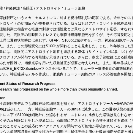
障 / 神経保護 / 高眼圧 / アストロサイト / ミューラ細胞
障は眼圧というメカニカルストレスに対する視神経乳頭の応答である。近年そのス
トロサイトの初期反応が重要視されている。我々は乳頭アストロサイトを純粋単離
症極初期に相当する軽度の刺激では活性化とは異なるアストロサイト応答、すなわ
現した。高眼圧の短時間ストレスでも網膜神経節細胞死を招くが、その応答反応とし
上昇は遷移状態時には生じず、GFAP、S100bは減少する。一方、神経節細胞マーカ
た。また、この形態変化にはS100bが関わることを見出した。また、昨年検出し
象には、両眼間にアストロサイト応答を連鎖する媒体（サイトカインIL1β、IL6
クログリアが関与する可能性が示唆されている。さらに、多光子顕微鏡による眼底
みたが困難で、補償光学を用いた収差補正が必要と考えられた。また、昨年作成し
lastCRE_ERT2XBrainbowマウスを用いることで、ミューラー細胞個別の形
デル、神経挫滅モデルを作成し、網膜内ミューラー細胞のストレス応答観察を開始
ent Status of Research Progress
esearch has progressed on the whole more than it was originally planned.
son
性高眼圧モデルでも網膜神経節細胞死を招くが、アストロサイトマーカーGFAPの発
00bは減少した。一方、神経節細胞マーカーのBrn3aは減少した。この遷移状態の形
トレス下でS100bは細胞外に分泌されるが、ストレスに比例した増強は見られな
くその反対眼にも生じた現象には、両眼間にアストロサイト応答を連鎖する媒体（サイ
このことからこの反応にマイクログリアが関与する可能性が示唆されている。さら
マウス前眼部収差の補正を試みたが困難で、補償光学を用いた収差補正が必要と考