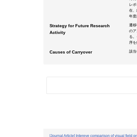
レポ
在、
年度
遷移
Strategy for Future Research
のア
Activity
る。
序を
該当
Causes of Carryover
[Journal Article] Intereye comparison of visual fiel