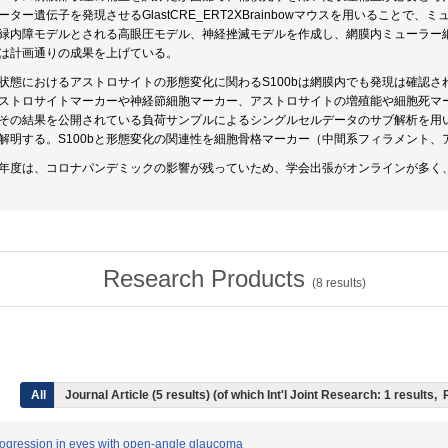
ーター遺伝子を発現させるGlastCRE_ERT2XBrainbowマウスを用いること
緑内障モデルとされる高眼圧モデル、神経挫滅モデルを作成し、網膜内ミューラー
は計画通りの成果を上げている。
状態におけるアストロサイトの形態変化に関わるS100bは網膜内でも発現は確認
ストロサイトマーカーや神経節細胞マーカー、アストロサイトの増殖能や細胞死マー
その結果を公開されている負荷サンプルによるシングルセルデータのサブ解析を用
解明する。S100bと形態変化の関連性を細胞骨格マーカー（中間系フィラメント
年度は、コロナパンデミックの影響が残っていため、学会出張がオンラインが多く
Research Products
(
8
results)
All
Journal Article (5 results) (of which Int'l Joint Research: 1 results
d progression in eyes with open-angle glaucoma