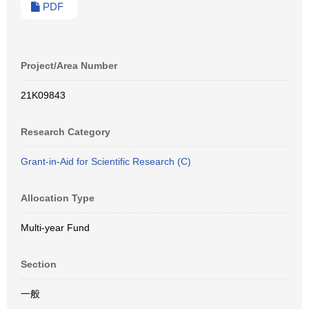
PDF
Project/Area Number
21K09843
Research Category
Grant-in-Aid for Scientific Research (C)
Allocation Type
Multi-year Fund
Section
一般