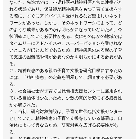
なった。先進地では、小児科医や精神科医と常に連携がと
れる状態であり、保健師が精神疾患をもつ子育て支援をす
る際に、すぐにアドバイスを受けれるなど望ましいネット
ワークがあった。しかし、そのネットワークによって、ど
のような成果があるのかは明らかになっていないため、今
後明確にしていく必要性がある。次にそのほかの地域では
タイムリーにアドバイスや、スーパービジョンを受けれな
いところがほとんどであるため、精神疾患のある親の子育
て支援の困難感や何が必要なのかを明らかにする必要があ
る。
２．精神疾患のある親の子育て支援を研究目標にするため
には、「精神疾患」の定義を明示して、調査する必要があ
る。
３．社会福祉士が子育て世代包括支援センターに雇用され
ている自治体は少ないため、少数の質的研究にする必要性
が示唆された。
４．当初、研究対象施設は、子育て世代包括支援センター
としていた。精神疾患の子育て支援をしている部署は、自
治体によって異なるため、研究対象を広げる必要性があ
る。
５．どの自治体においても、精神疾患のある親の子育て支