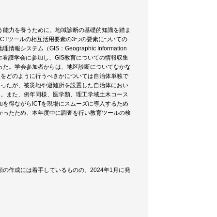
う能力を養うために、地域診断の基礎的知識を踏ま
CTツールの相互活用要素の3つの要素についての
（GIS：Geographic Information
生看護学会に参加し、GIS教育についての情報収集
った。学会参加者からは、地区診断についてなかな
入をどのように行うべきかについては自治体単独で
こったが、被災地や避難所を設置した自治体におい
た。また、例年同様、医学類、理工学域土木コース
を得ながらICTを現場にスムーズに導入するため
かったため、本年度中に調査を行い教育ツールの検
の作成には着手しているものの、2024年1月に発