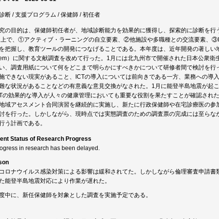
診断 / 支援プログラム / 保健師 / 初任者
究の目的は、保健師初任者が、地域診断能力を効果的に獲得し、探索的に診断を行
た上で、①アクティブ・ラーニングの自立要素、②他施設や多職種との交流要素、③I
を把握し、教育ツールの開発につなげることである。本年度は、近年開発の著しい地理情報システム
stem）に関する文献調査を改めて行った。1月には北九州市で開催された日本公衆衛
い、調査用紙について何をどこまで明らかにすべきかについて研修者間で検討を行
施できない現実があること、ICTの導入については前向きである一方、業務への導
難な状況があることなどの有意義な意見交換がなされた。1月に能登半島地震が起
CTの効果的な導入が人々の健康管理においても重要な役割を果たすことが確認され
地域アセスメント合同演習を継続的に実施し、新たに行政保健師や在宅診療医の参加
討を行った。しかしながら、現時点では実態調査のための調査票の完成には至らな
行う計画である。
ent Status of Research Progress
rogress in research has been delayed.
son
コロナウイルス感染対策による影響は緩和されてた。しかしながら倫理審査申請書類
た能登半島地震対応により作業が遅れた。
度中に、新任保健師を対象とした調査を実施予定である。