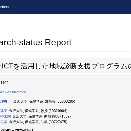
chers
arch-status Report
ICTを活用した地域診断支援プログラム
11109
zawa University
 理恵
金沢大学, 保健学系, 准教授 (50303285)
志津子
金沢大学, 保健学系, 教授 (10320904)
 裕太朗
金沢大学, 保健学系, 助教 (90871559)
 里美
金沢大学, 保健学系, 助教 (30727475)
-04-01 – 2025-03-31