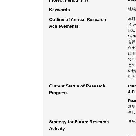
Project Period (FY)
地域
Keywords
本研
Outline of Annual Research
え 
Achievements
現状
Sy
を行
か実
は困
てI
との
の検
討を
Current Status of Research
Curr
4: P
Progress
Rea
新型
生し
今年
Strategy for Future Research
Activity