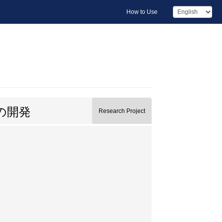
How to Use
の開発
Research Project