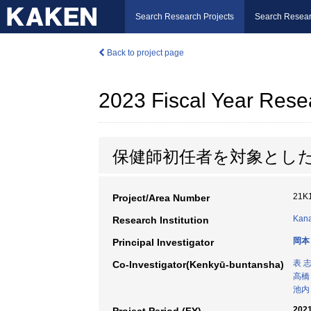
Search Research Projects
Search Resear
Back to project page
2023 Fiscal Year Rese
保健師初任者を対象とした
21K
Project/Area Number
Kana
Research Institution
岡本
Principal Investigator
表 
Co-Investigator(Kenkyū-buntansha)
高橋
池内
2021