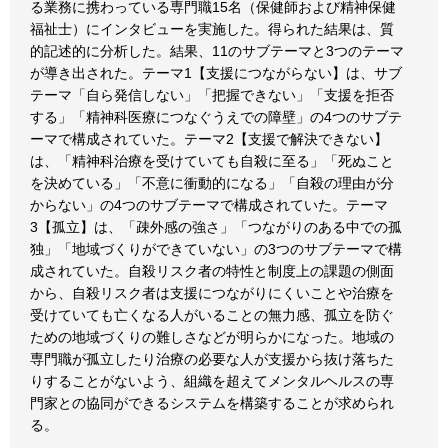
る業務に携わっている専門職15名（保健師および精神保健
福祉士）にインタビューを実施した。得られた結果は、質
的記述的に分析した。結果、11のサブテーマと3つのテーマ
が導き出された。テーマ1【支援につながらない】は、サブ
テーマ「自ら発信しない」「把握できない」「支援を拒否
する」「精神科医療につなぐうえでの障壁」の4つのサブテ
ーマで構成されていた。テーマ2【支援で解決できない】
は、「精神科治療を受けていても自殺に至る」「死ぬこと
を決めている」「不意に衝動的になる」「自殺の理由が分
からない」の4つのサブテーマで構成されていた。テーマ
3【孤立】は、「疎外感の強さ」「つながりのある中での孤
独」「地域づくりができていない」の3つのサブテーマで構
成されていた。自殺リスク者の特性と制度上の課題の側面
から、自殺リスク者は支援につながりにくいことや治療を
受けていても亡くなる人がいることの無力感、孤立を防ぐ
ための地域づくりの難しさなどが明らかになった。地域の
専門職が孤立したり治療の必要な人が支援から抜け落ちた
りすることがないよう、組織を超えてメンタルヘルスの専
門家との協同ができるシステムを構築することが求められ
る。