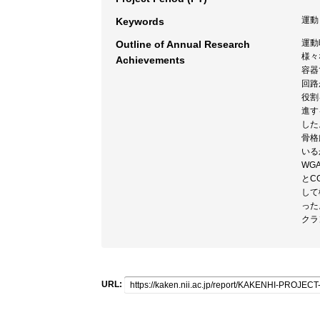
運動 
Keywords
運動
Outline of Annual Research
様々
Achievements
容器
回路
役割
進す
した
骨格
いる
WG
とC
して
った
クラ
URL: