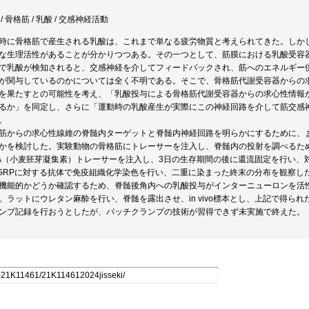
/ 骨格筋 / 乳酸 / 交感神経活動
時に骨格筋で産生される乳酸は、これまで単なる疲労物質と考えられてきた。しか
な生理活性があることが分かりつつある。その一つとして、筋膜における乳酸受容
で乳酸が検知されると、交感神経を介してフィードバックされ、筋へのエネルギー
が関与しているのかについては全く不明である。そこで、骨格筋代謝受容器からの
を果たすとの可能性を考え、「乳酸投与による骨格筋代謝受容器からの求心性情報
るか」を同定し、さらに「運動時の乳酸産生が実際にこの神経回路を介して筋交感
。
筋からの求心性線維の脊髄内ターゲットと脊髄内神経回路を明らかにするために、
かを検討した。実験動物の骨格筋にトレーサーを注入し、脊髄内の投射を調べるために、
A（小麦胚芽凝集素）トレーサーを注入し、3日の生存期間の後に還流固定を行い、
GRPに対する抗体で免疫組織化学染色を行い、二重に染まった終末の分布を観察し
機能的かどうか確認するため、脊髄後角内への乳酸投与がインターニューロンを活性化す
。ラットにウレタン麻酔を行い、脊髄を露出させ、in vivo標本とし、上記で得ら
ンプ記録を行おうとしたが、パッチクランプの技術が習得できず未実施で終えた。