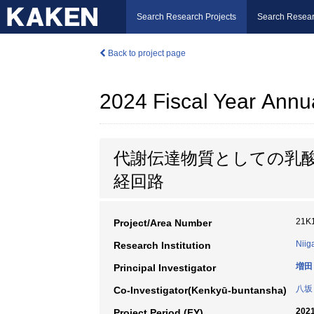
Search Research Projects
Search Resear
Back to project page
2024 Fiscal Year Annu
代謝伝達物質としての乳
経回路
21K
Project/Area Number
Niig
Research Institution
増田
Principal Investigator
八坂
Co-Investigator(Kenkyū-buntansha)
2021
Project Period (FY)