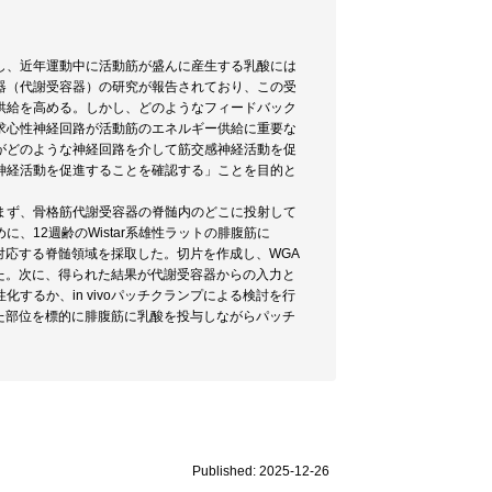
し、近年運動中に活動筋が盛んに産生する乳酸には
器（代謝受容器）の研究が報告されており、この受
供給を高める。しかし、どのようなフィードバック
求心性神経回路が活動筋のエネルギー供給に重要な
がどのような神経回路を介して筋交感神経活動を促
神経活動を促進することを確認する」ことを目的と
まず、骨格筋代謝受容器の脊髄内のどこに投射して
12週齢のWistar系雄性ラットの腓腹筋に
対応する脊髄領域を採取した。切片を作成し、WGA
た。次に、得られた結果が代謝受容器からの入力と
るか、in vivoパッチクランプによる検討を行
れた部位を標的に腓腹筋に乳酸を投与しながらパッチ
Published: 2025-12-26