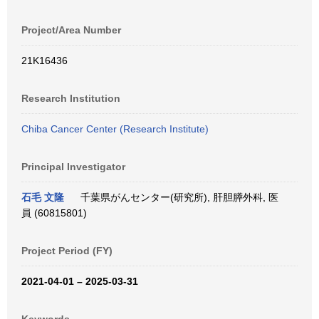
Project/Area Number
21K16436
Research Institution
Chiba Cancer Center (Research Institute)
Principal Investigator
石毛 文隆
千葉県がんセンター(研究所), 肝胆膵外科, 医
員 (60815801)
Project Period (FY)
2021-04-01 – 2025-03-31