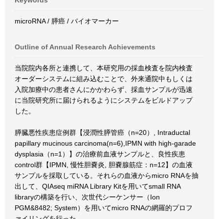
Keywords
microRNA / 膵癌 / バイオマーカー
Outline of Annual Research Achievements
当院院内各所と連携して、本研究用の採血検査を院内検査
オーダーシステムに組み込むことで、外来通院中もしくは
入院加療中の患者さんにかかわらず、採血サンプルが迅速
に当院研究所に届けられるようにシステムをビルドアップ
した。
膵臓悪性疾患症例群【浸潤性膵管癌（n=20）, Intraductal
papillary mucinous carcinoma(n=6),IPMN with high-garade
dysplasia（n=1）】の治療前血液サンプルと、良性疾患
control群【IPMN, 慢性胆嚢炎, 胆嚢腺筋症：n=12】の血液
サンプルを採取している。それらの血液からmicro RNAを抽
出して、QIAseq miRNA Library Kitを用いてsmall RNA
libraryの構築を行い、次世代シーケンサー（Ion
PGM&8482; System）を用いてmicro RNAの網羅的プロフ
ァイリングを行った。