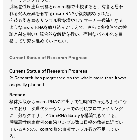
膵臓悪性疾患症例群とcontrol群で比較すると、有意と思わ
れる発現差異を有するmicro RNAが複数認められた。
今後も引き続きサンプル数を増やしてマーカー候補となる
ようなmicro RNAを絞り込んだうえで、さらに多検体での検
証とAIを用いた統合的な解析を行い、有用なパネル化を目
指して研究を進めていきたい。
Current Status of Research Progress
Current Status of Research Progress
2: Research has progressed on the whole more than it was
originally planned.
Reason
検体採取からmicro RNAの抽出まで短時間で行えるようにな
っており、次世代シーケンサーでの発現プロファイリング
に十分なクオリティのmiRNA libraryを構築できている。
膵臓悪性疾患症例の血液サンプル数は目標の数値に近づい
ているものの、control群の血液サンプル数が不足してい
る。