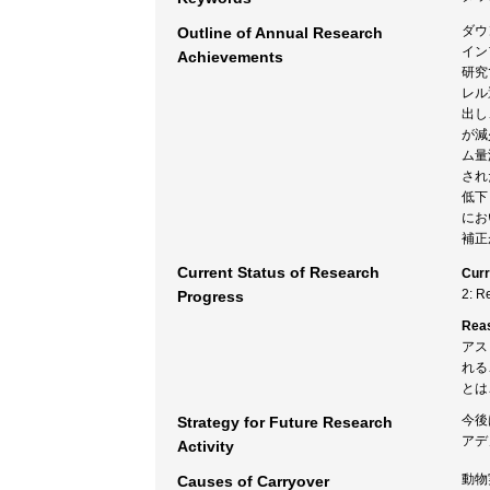
ダウ
Outline of Annual Research
イン
Achievements
研究
レル
出し
が減
ム量
され
低下
にお
補正
Current Status of Research
Curr
2: R
Progress
Rea
アス
れる
とは
今後
Strategy for Future Research
アデ
Activity
動物
Causes of Carryover