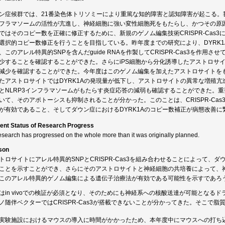
ン症候群では、21番染色体トリソミーにより重篤な知的障害と認知障害が起こる。我
フラマソームの活性が亢進し、神経細胞に強い変性細胞死をもたらし、かつその原因
ではそのコピー数を正確に修正するために、新規のゲノム編集技術CRISPR-Cas3に
選択的コピー数修正を行うことを目指している。昨年度までの研究により、DYRK1
、このアレル特異的SNPを含んだguide RNAを作製してCRISPR-Cas3を作用さ
少することを確認することができた。さらにiPS細胞から分化誘導したアストロサイトに
減少を確認することができた。今年度はこのゲノム編集を加えたアストロサイトをも
たアストロサイトではDYRK1Aの発現量が低下し、アストロサイトの異常な増殖亢
とNLRP3インフラマソームがもたらす炎症応答の減弱も確認することができた。
いて、そのアポトーシスも抑制されることが分かった。このことは、CRISPR-Ca
が有効であること、そしてダウン症におけるDYRK1Aのコピー数補正が病態改善
ent Status of Research Progress
esearch has progressed on the whole more than it was originally planned.
son
トロサイトにアレル特異的SNPとCRISPR-Cas3を組み合わせることによって
ことを示すことができ、さらにそのアストロサイトと神経細胞の共培養によって、
このアレル特異的ゲノム編集による遺伝子治療法が有効である可能性を示すであろ
はin vivoでの検証が必須となり、そのためにも神経系への核酸送達が可能となる
ノ随伴ベクターではCRISPR-Cas3が搭載できないことが分かってきた。そこで
実験施設におけるマウスの導入に時間がかかったため、本年度中にマウスへの打ち