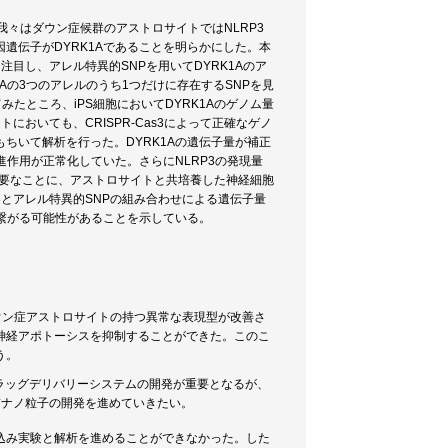
々はダウン症候群のアストロサイトではNLRP3
遺伝子がDYRK1Aであることを明らかにした。本
注目し、アレル特異的SNPを用いてDYRK1Aのア
Aの3つのアレルのうち1つだけに存在するSNPを見
せてみたところ、iPS細胞においてDYRK1Aのゲノム量
おいても、CRISPR-Cas3によって正確なゲノ
ちいて解析を行った。DYRK1Aの遺伝子量が補正
進作用が正常化していた。さらにNLRP3の発現量
重要なことに、アストロサイトと共培養した神経細胞
s3とアレル特異的SNPの組み合わせによる遺伝子量
に繋がる可能性があることを示している。
、ダウン症アストロサイトの持つ異常な表現型が改善さ
神経アポトーシスを抑制することができた。このこ
う。
ドラッグデリバリーシステムの開発が重要となるが、
脂質ナノ粒子の開発を進めていきたい。
込み実験と解析を進めることができなかった。した