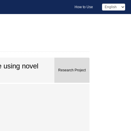
How to Use
 using novel
Research Project