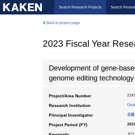
Search Research Projects
Search Resear
Back to project page
2023 Fiscal Year Rese
Development of gene-based
genome editing technology
21K
Project/Area Number
Osak
Research Institution
北畠
Principal Investigator
2021
Project Period (FY)
ダウ
Keywords