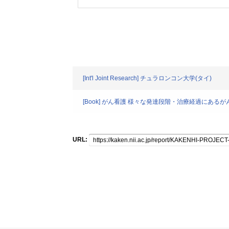
[Int'l Joint Research] チュラロンコン大学(タイ)
[Book] がん看護 様々な発達段階・治療経過に
URL: