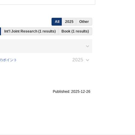
All
2025
Other
Int'l Joint Research (1 results)
Book (1 results)
2025
助のポイント
Published: 2025-12-26