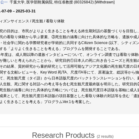
 公一
千葉大学, 医学部附属病院, 特任准教授 (80326842) [Withdrawn]
-07-09 – 2025-03-31
ィズンサイエンス / 死生観 / 看取り体験
究の目的は、市民がよりよく生きることを考える終生期対話の基盤づくりを目指し
民の看取り体験から学ぶ要素、③死生観の涵養に向けた具体的な方略を、遺族や成
・社会学に関わる学際研究者が学術的に共同するCitizen Science (以下、シ
する「よりよく生きることを考える」プログラムを開発することである。
24年度は、成人期以降の遺族インタビューについて、オンライン調査では看取り体
が難しいと考えられたことから、研究目的①日本人の死に向き合うニーズと死生観
その結果、質的研究から量的研究として活用可能なアジア文化圏の死生観尺度の日
関する文献レビューを、Key Word 死/TA、尺度/TA等にて、原著論文、総説等
て、死生観尺度（タイ語）から日本語版尺度のバックトランスレーションを行い、
人生観、死に関する対話への考え等を含む死生観尺度最終版を明示した。研究目的
死生観の涵養に向けた具体的な方略については、死生観尺度日本語版を基軸に成人
成果として、死生観尺度日本語版の項目基盤とした看取り体験の対話等を含む「遺
よく生きることを考える」プログラムVer.1を考案した。
Research Products
(
2
results)