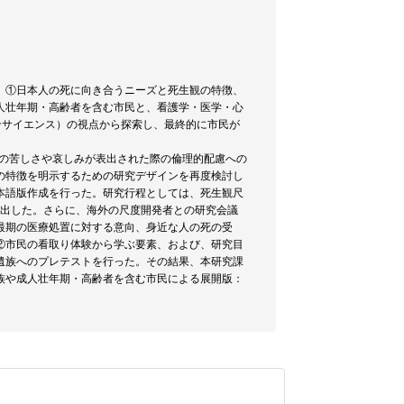
、①日本人の死に向き合うニーズと死生観の特徴、
人壮年期・高齢者を含む市民と、看護学・医学・心
ティズンサイエンス）の視点から探索し、最終的に市民が
験の苦しさや哀しみが表出された際の倫理的配慮への
の特徴を明示するための研究デザインを再度検討し
本語版作成を行った。研究行程としては、死生観尺
から抽出した。さらに、海外の尺度開発者との研究会議
最期の医療処置に対する意向、身近な人の死の受
②市民の看取り体験から学ぶ要素、および、研究目
遺族へのプレテストを行った。その結果、本研究課
族や成人壮年期・高齢者を含む市民による展開版：