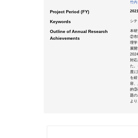
竹内
2021
Project Period (FY)
シテ
Keywords
本研
Outline of Annual Research
②市
Achievements
理学
展開
20
対応
た。
度に
を経
容、
的③
題の
より