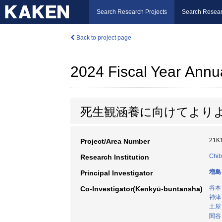
Search Research Projects
Search Resear
Back to project page
2024 Fiscal Year Annu
死生観涵養に向けてより
21K
Project/Area Number
Chib
Research Institution
増島
Principal Investigator
谷本
Co-Investigator(Kenkyū-buntansha)
神津
土屋
関谷