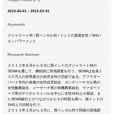
Project Period (FY)
2010-04-01 – 2013-03-31
Keywords
グジャラート州 / 西ベンガル州 / インドの貧困女性 / SHG /
エンパワーメント
Research Abstract
２０１２年８月から９月に西インドのグジャラート州の
SEWAを通して、継続的に現地調査を行う。SEWAは会員１
３０万人の世界最大の自営女性の労組である。アフマダー
バード市内の各種の女性自営組合、ガンディーナガル県の
女性酪農組合、メーサーナ県の有機農業組合、ヴァダード
ーラ県ボデリのトライバルを中心に女性SHGとの面談、ま
たSEWA銀行とのつながりからその特質を調べ、南インドの
SHGとの比較を行う。
２０１３年２月から３月に、西ベンガル州で同様の現地調