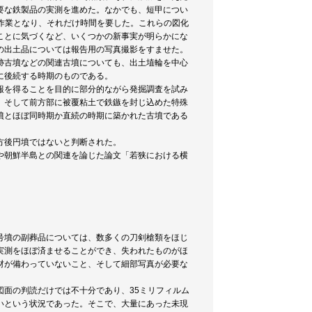
要な鉄製品の実測を進めた。なかでも、短甲につい
作業となり、それだけ時間を要した。これらの図化
ことに気づくなど、いくつかの新事実が明らかにな
の出土品については報告用の写真撮影をすませた。
跡古墳などの関連古墳についても、出土埴輪を中心
に後続する時期のものである。
報を得ることを目的に部分的ながら発掘調査を試み
、そして前方部に被覆粘土で鉄鏃を封じ込めた特殊
墳とほぼ同時期か直続の時期に築かれた古墳である
方後円墳ではないと判断された。
や朝鮮半島との関連を論じた論文「若狭における横
号墳の副葬品については、数多くの刀剣槍類をほじ
実測をほぼ済ませることができ、失われたものがほ
材が備わっていないこと、そして細部写真が必要な
。
面の判読だけでは不十分であり、35ミリフィルム
いという状況であった。そこで、大量にあった未現