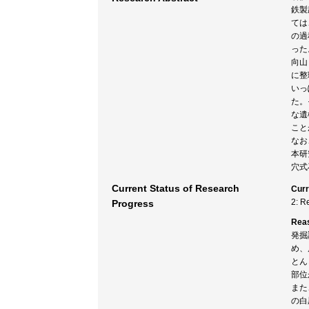
鉄製
ては
の過
った
向山
に整
いっ
た。
な遺
こと
なお
本研
穴式
Current Status of Research
Curr
2: R
Progress
Rea
発掘
め、
とん
部位
また
の白