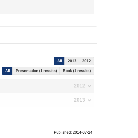
All
2013
2012
All
Presentation (1 results)
Book (1 results)
2012
2013
Published: 2014-07-24