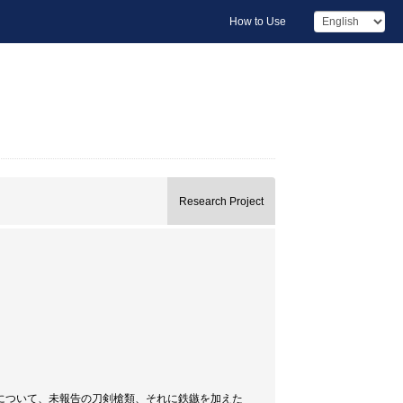
How to Use
Research Project
について、未報告の刀剣槍類、それに鉄鏃を加えた