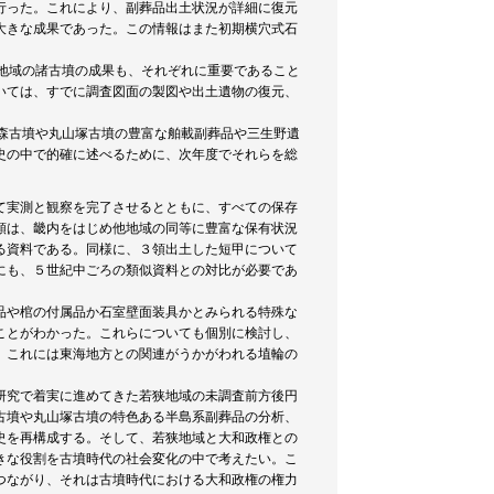
行った。これにより、副葬品出土状況が詳細に復元
大きな成果であった。この情報はまた初期横穴式石
地域の諸古墳の成果も、それぞれに重要であること
いては、すでに調査図面の製図や出土遺物の復元、
森古墳や丸山塚古墳の豊富な舶載副葬品や三生野遺
史の中で的確に述べるために、次年度でそれらを総
て実測と観察を完了させるとともに、すべての保存
類は、畿内をはじめ他地域の同等に豊富な保有状況
る資料である。同様に、３領出土した短甲について
にも、５世紀中ごろの類似資料との対比が必要であ
品や棺の付属品か石室壁面装具かとみられる特殊な
ことがわかった。これらについても個別に検討し、
。これには東海地方との関連がうかがわれる埴輪の
研究で着実に進めてきた若狭地域の未調査前方後円
古墳や丸山塚古墳の特色ある半島系副葬品の分析、
史を再構成する。そして、若狭地域と大和政権との
きな役割を古墳時代の社会変化の中で考えたい。こ
つながり、それは古墳時代における大和政権の権力