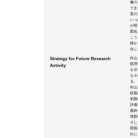
像の
でき
室の
いっ
が明
図化
こう
跡か
合し
向山
Strategy for Future Research
処理
Activity
を示
もそ
る。
向山
鉄製
初期
評価
最終
墳群
そし
関係
れに