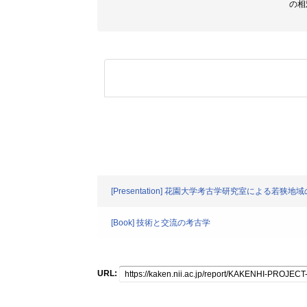
の相
[Presentation] 花園大学考古学研究室による若狭
[Book] 技術と交流の考古学
URL: