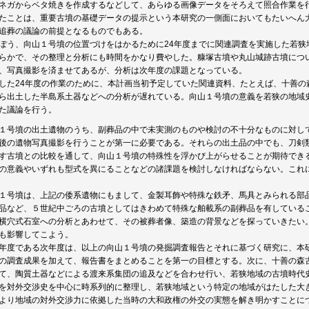
ネガからベタ焼きを作成するなどして、あらゆる画像データをそろえて照合作業を
たことは、重要古墳の基礎データの提示という本研究の一側面においてもたいへん
追葬の議論の前提となるものでもある。
ぽう、向山１号墳の位置づけをはかるために24年度までに関連調査を実施した若狭
らかで、その整理と分析にも時間をかなり費やした。糠塚古墳や丸山城跡古墳につ
、写真撮影を済ませてあるが、分析は次年度の課題となっている。
した24年度の作業のために、本計画当初予定していた関連資料、たとえば、十善の
ら出土した半島系土器などへの分析が遅れている。向山１号墳の意義を若狭の地域
た議論を行う。
１号墳の出土遺物のうち、副葬品の中で未実測のものや検討の不十分なものに対し
後の遺物写真撮影を行うことが第一に必要である。それらの出土品の中でも、刀剣
す古墳との比較を通して、向山１号墳の特殊性を浮かび上がらせることが期待でき
の意義やいずれも型式を異にることなどの諸課題を検討しなければならない。これ
１号墳は、上記の倭系遺物にもまして、金製耳飾や特殊な鉄矛、馬具とみられる部
品など、５世紀中ごろの古墳としてはきわめて特殊な舶載系の副葬品を有している
横穴式石室への分析とあわせて、その被葬者像、築造の背景などを探っていきたい
も影響してこよう。
年度である次年度は、以上の向山１号墳の発掘調査報告とそれに基づく研究に、本
の調査成果を加えて、報告書をまとめることを第一の目標とする。次に、十善の森
て、陶質土器などによる渡来系集団の追及などを合わせ行い、若狭地域の古墳時代
を対外交渉史を中心に時系列的に整理し、若狭地域という特定の地域がはたした大
より地域の対外交渉力に依拠した当時の大和政権の外交の実態を解き明かすことに