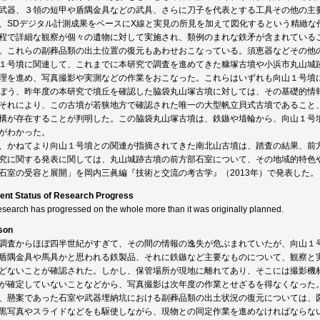
武器、３領の短甲や盾隅金具などの武具、さらに刀子を代表とする工具その他の主
、SDデジタル計測成果をベースにX線と実見の所見を加えて図化するという精緻な
程で詳細な観察が個々の遺物に対して実施され、類例のまれな鉄矛が含まれている
。これらの副葬品類の出土位置の復元もあわせおこなっている。須恵器などその他
１号墳に関連して、これまでに本研究で調査を進めてきた糠塚古墳や小浜市丸山城
理を進め、写真撮影や実測などの作業をおこなった。これらはいずれも向山１号墳
ぽう、昨年度の本研究で墳丘を確認した脇袋丸山塚古墳に対しては、その基礎的情
それにより、この古墳が若狭地方で確認された唯一の大型帆立貝式古墳であること
構が存在することが判明した。この脇袋丸山塚古墳は、鉄鏃や埴輪から、向山１号
がわかった。
、かねてより向山１号墳との関連が指摘されてきた南北山古墳は、踏査の結果、前
究に関する発表に関しては、丸山城跡古墳の前方部石室について、その地域的特色
石室の受容と展開」を岡内三眞編『技術と交流の考古学』（2013年）で発表した。
ent Status of Research Progress
esearch has progressed on the whole more than it was originally planned.
son
調査からほぼ四半世紀がすぎて、その間の情報の逸失が危ぶまれていたが、向山１
盾隅金具や馬具かと思われる鉄製品、それに鉄鏃など主要なものについて、観察と
どないことが確認された。しかし、保管場所が現地に離れてあり、そこには撮影機
が確定していないことなどから、写真撮影は次年度の作業とせざるを得なくなった
、懸案であった石室や武器埋納坑における副葬品類の出土状況の復元については、図
黒写真やスライドなどをも駆使しながら、現物との同定作業を進めなければならな