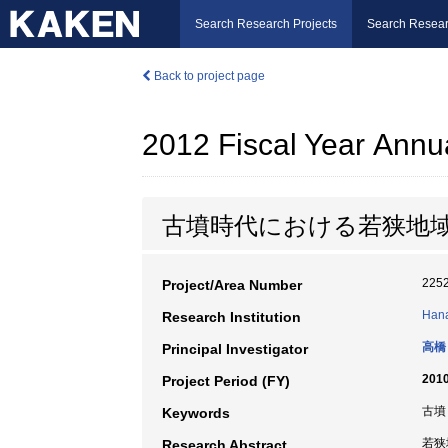
Search Research Projects
Search Resear
Back to project page
2012 Fiscal Year Annu
古墳時代における若狭地
225
Project/Area Number
Hana
Research Institution
高橋
Principal Investigator
2010
Project Period (FY)
古墳 
Keywords
若狭
Research Abstract