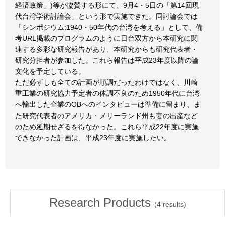
経済政策」)等が協賛する形にて、9月4・5日の「第14回現
代台湾学術討論会」という形で実施できた。同討論会では
「シンポジウム:1940・50年代の台湾を考える」として、備
考URL掲載のプログラムのように日台双方から本研究に関
連する多彩な研究報告があり、本研究からも研究代表者・
研究分担者が参加した。これら報告は平成23年度以降の論
文化を予定している。
ただ必ずしも全ての計画が順調だったわけではなく、川崎
重工業の研究協力予定者の体調不良のため1950年代に台湾
へ輸出した企業のOBへのインタビューは準備に留まり、ま
た研究代表者のアメリカ・メリーランド州も妻の出産など
のため延期せざるを得なかった。これら平成22年度に実施
できなかった計画は、平成23年度に実施したい。
Research Products
(
4
results)