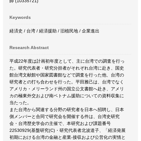
師 (10335721)
Keywords
経済史 / 台湾 / 経済援助 / 旧植民地 / 企業進出
Research Abstract
平成22年度は計画初年度として、主に台湾での調査を行っ
た。研究代表者・研究分担者がそれぞれ台湾に赴き、国史
館台湾文献館や国家図書館などで調査を行った他、台湾の
研究者との打ち合わせを行った。平田雅己は、台湾でなく
アメリカ・メリーランド州の国立公文書館へ赴き、アメリ
カの極東外交および南ベトナム援助についての資料収集に
当たった。
また台湾から関連する分野の研究者を日本へ招聘し、日本
側メンバーと合同で研究会を開催する件は、台湾史研究
会・台湾歴史学会の主催で、本研究および課題番号
22530929(基盤研究(C)・研究代表者北波道子、「経済発展
初期における台湾の金融と産業-接収および公営化の実情と