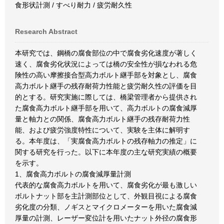
食形状計測 / すべり耐力 / 疲労耐久性
Research Abstract
本研究では、鋼橋の腐食部位の中で腐食劣化速度が著しく
速く、腐食劣化状況によっては橋の安全性が損なわれる危
険性の高い摩擦接合型高力ボルト継手部を対象とし、腐食
高力ボルト継手の残存耐荷力性能と疲労耐久性の評価を目
的とする。研究実施に際しては、橋梁管理者から提供され
た腐食高力ボルト継手部を用いて、高力ボルトの腐食減厚
量と軸力との関係、腐食高力ボルト継手の残存耐荷力性
能、および疲労強度特性について、実験を主体に解明す
る。本年度は、「実腐食高力ボルトの残存軸力の推定」に
関する研究を行った。以下に本年度の主な研究実績の概要
を示す。
1、腐食高力ボルトの腐食減厚量計測
代表的な腐食高力ボルトを用いて、腐食劣化が最も激しい
ボルトナット部を主計測部位として、外観目視による腐食
劣化度の分類、ノギスとマイクロメーターを用いた腐食減
厚量の計測、レーザー変位計を用いたナット外径の腐食形