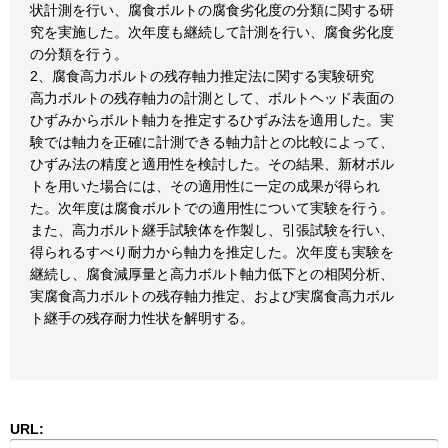
状計測を行い、腐食ボルトの腐食劣化度の分類に関する研
究を実施した。次年度も継続して計測を行い、腐食劣化度
の分類を行う。
2、腐食高力ボルトの残存軸力推定法に関する実験研究
高力ボルトの残存軸力の計測として、ボルトヘッド表面の
ひずみからボルト軸力を推定するひずみ法を適用した。実
験では軸力を正確に計測できる軸力計との比較によって、
ひずみ法の精度と適用性を検討した。その結果、新材ボル
トを用いた場合には、その適用性に一定の成果が得られ
た。次年度は腐食ボルトでの適用性について実験を行う。
また、高力ボルト継手試験体を作製し、引張試験を行い、
得られるすべり耐力から軸力を推定した。次年度も実験を
継続し、腐食減厚量と高力ボルト軸力低下との相関分析、
実腐食高力ボルトの残存軸力推定、および実腐食高力ボル
ト継手の残存耐力性状を解明する。
URL: