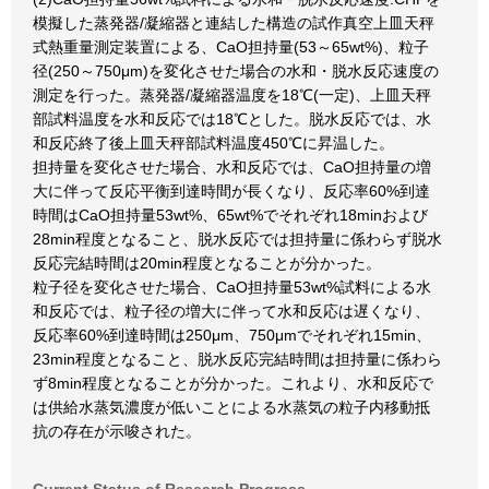
模擬した蒸発器/凝縮器と連結した構造の試作真空上皿天秤
式熱重量測定装置による、CaO担持量(53～65wt%)、粒子
径(250～750μm)を変化させた場合の水和・脱水反応速度の
測定を行った。蒸発器/凝縮器温度を18℃(一定)、上皿天秤
部試料温度を水和反応では18℃とした。脱水反応では、水
和反応終了後上皿天秤部試料温度450℃に昇温した。
担持量を変化させた場合、水和反応では、CaO担持量の増
大に伴って反応平衡到達時間が長くなり、反応率60%到達
時間はCaO担持量53wt%、65wt%でそれぞれ18minおよび
28min程度となること、脱水反応では担持量に係わらず脱水
反応完結時間は20min程度となることが分かった。
粒子径を変化させた場合、CaO担持量53wt%試料による水
和反応では、粒子径の増大に伴って水和反応は遅くなり、
反応率60%到達時間は250μm、750μmでそれぞれ15min、
23min程度となること、脱水反応完結時間は担持量に係わら
ず8min程度となることが分かった。これより、水和反応で
は供給水蒸気濃度が低いことによる水蒸気の粒子内移動抵
抗の存在が示唆された。