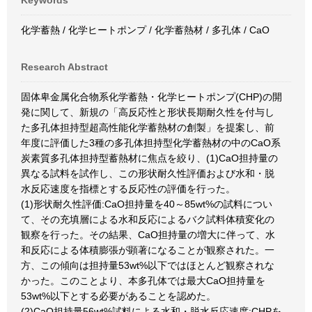
Keywords
化学蓄熱 / 化学ヒートポンプ / 化学蓄熱材 / 多孔体 / CaO
Research Abstract
固体卑金属化合物系化学蓄熱・化学ヒートポンプ(CHP)の開
発に関して、新規の「高反応性と形状長期耐久性を付与し
た多孔体担持型超高性能化学蓄熱材の創製」を提案し、前
年度に評価した3種の多孔体担持型化学蓄熱材の中のCaO系
炭素質多孔体担持型蓄熱材に焦点を絞り、(1)CaO担持量の
異なる試料を試作し、この形状耐久性評価および水和・脱
水反応速度を指標とする反応性の評価を行った。
(1)形状耐久性評価:CaO担持量を40～85wt%の試料につい
て、その充填層による水和反応によるバク試料体積変化の
観察を行った。その結果、CaO担持量の増大に伴って、水
和反応による体積膨張が顕著になることが観察された。一
方、この傾向は担持量53wt%以下ではほとんど観察されな
かった。このことより、本多孔体では最大CaO担持量を
53wt%以下とする必要があることを認めた。
(2)CaO担持量56wt%試料による水和・脱水反応速度:CHPを