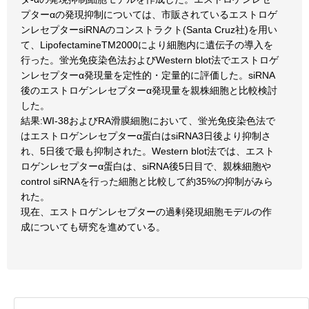
プターαの発現抑制については、市販されているエストロゲ
ンレセプターsiRNAのコンストラクト(Santa Cruz社)を用い
て、LipofectamineTM2000により細胞内に遺伝子の導入を
行った。蛍光免疫染色法およびWestern blot法でエストロゲ
ンレセプターα発現量を定性的・定量的に評価した。siRNA
後のエストロゲンレセプターα発現量を親株細胞と比較検討
した。
結果:WI-38およびRA滑膜細胞において、蛍光免疫染色法で
はエストロゲンレセプターα蛋白はsiRNA3日後より抑制さ
れ、5日後で最も抑制された。Western blot法では、エスト
ロゲンレセプターα蛋白は、siRNA後5日目で、親株細胞や
control siRNAを行った細胞と比較して約35%の抑制がみら
れた。
現在、エストロゲンレセプターの過剰発現細胞モデルの作
成についても研究を進めている。