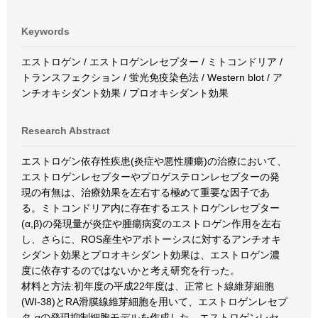
Keywords
エストロゲン / エストロゲンレセプター / ミトコンドリア /
トランスフェクション / 蛍光免疫染色法 / Western blot / ア
ンチオキシダント効果 / プロオキシダント効果
Research Abstract
エストロゲン依存性疾患(炎症や悪性腫瘍)の治療において、
エストロゲンレセプターやプロゲステロンレセプターの発
現の有無は、治療効果を左右する極めて重要な因子であ
る。ミトコンドリア内に存在するエストロゲンレセプター
(α,β)の発現量が炎症や腫瘍病変のエストロゲン作用を左右
し、さらに、ROS産生やアポトーシスに対するアンチオキ
シダント効果とプロオキシダント効果は、エストロゲン濃
度に依存するのではないかと考え研究を行った。
材料と方法:初年度の平成22年度は、正常ヒト線維芽細胞
(WI-38)とRA滑膜線維芽細胞を用いて、エストロゲンレセプ
タ-αの発現抑制細胞モデルを作成した。エストロゲンレセ