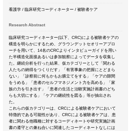
看護学 / 臨床研究コーディネーター / 被験者ケア
Research Abstract
臨床研究コーディネーター(以下、CRC)による被験者ケアの
構造を明らかにするため、グラウンデットセオリーアプロ
ーチを用いて、14名のCRCよりインタビューガイドを用い
た半構造化面接あるいは参加観察によってデータを収集し
た。継続分析を行った結果、仮カテゴリーとして「関わる
人たちの納得をつくりだす」「有害事象の把握にとどまら
ない」「診察前に何もかもお膳立てをする」「ケアの隙間
をうめる」「患者のセルフマネジメント力を高める」「家
族の力を引き出す」「患者の生活と治験実施計画書のどち
らも大切にする」「ケアの継続性を図る」等が抽出され
た。
これらの仮カテゴリーは、CRCによる被験者ケアにおいて
特徴的である可能性があり、CRCによる被験者ケアは、患
者に関わる他職種に対するコーディネートや研究実施計画
書の遵守との兼ね合いに関連したコーディネートなしには