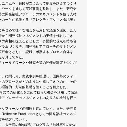
カニズムを、住民が支え合って制度を越えてつくり
ドワークを通して実践事例を整理し、また、研究会
特に開発福祉アプローチのマネジメントを担う人材
ーカーとが協働するリフレクティブな「メタ現場」
会を含めて様々な機会を活用して議論を進め、合わ
野から開発福祉マネジメントの実情を検討してき
スの実相を捉えるとともに、多面的な視点を持ち合
グラムづくり等、開発福祉アプローチのマネジメン
実践者とともに、記録、考察するプロセス自体を
点が見えてきた。
フィールドワークや研究会等の開催が影響を受けざ
チ」に関わり、実践事例を整理し、国内外のフィー
クのプロセスがどのように生成してきたのか、その
の理論的・方法的基礎を築くことを目指した。
ン形式での研究会を含めて様々な機会を活用して議論
祉アプローチのマネジメントのあり方の検討を行っ
たなフィールドの開拓も進めていく。また、研究者
ive Practitionerとしての開発福祉のマネジ
方を検討していく。
に、大学院の履修証明プログラム「地域再生のため