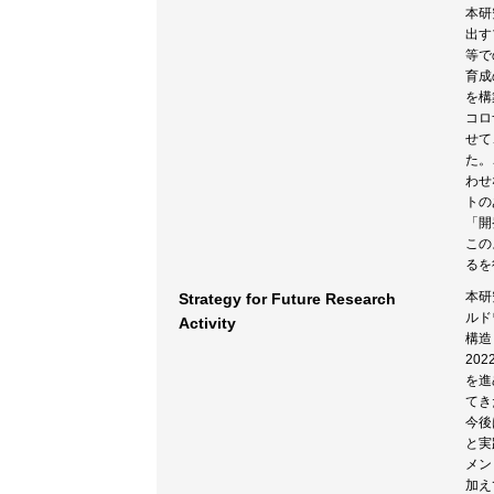
本研
出す
等で
育成
を構
コロ
せて
た。
わせ
トの
「開
この
るを
本研
Strategy for Future Research
ルド
Activity
構造
20
を進
てき
今後
と実
メン
加え