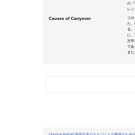
の『
レン
コロ
Causes of Carryover
た、
る。
に、
次年
であ
また
[Journal Article] 地域主体のまちづくりの推進の