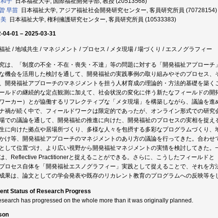
 和子
日本福祉大学, 国際福祉開発学部, 教授 (20513568)
曽 早苗
日本福祉大学, アジア福祉社会開発研究センター, 客員研究所員 (70728154)
兪美
日本福祉大学, 権利擁護研究センター, 客員研究所員 (10533383)
-04-01 – 2025-03-31
福祉 / 地域共生 / マネジメント / プロセス / メタ現場 / 場づくり / エスノグラフィー
究は、「制度の不全・不在・喪失・不達」等の問題に対する「開発福祉アプローチ
な機会を活用した検討を通して、開発福祉の実践事例の取り組みやそのプロセス、
、開発福祉アプローチのマネジメントを担う人材育成の理論的・方法的基礎を築く
ールドの継続的な定点観測に加えて、社会状況の変化に伴う新たなフィールドの開
ワーカー）とが協働するリフレクティブな「メタ現場」を構築しながら、議論を進
ナ禍が続く中で、フィールドワークは限定的であったが、オンライン形式での研究
場での議論を通して、開発福祉の推進に向けた、開発福祉のプロセスの実相を捉え
生に向けた拠点や居場所づくり、多様な人々を包摂する多彩なプログラムづくり、
かけ等、開発福祉アプローチのマネジメントのあり方の議論を行ってきた。合わせ
として位置づけ、より広い視野から開発福祉マネジメントの実情を検討してきた。
は、Reflective Practitionerと捉えることができる。さらに、こうしたフ
プロセス自体を「開発福祉エスノグラフィー」実践として捉えることで、それを方
成果は、論文としての学会発表や既存のリカレント教育のプログラムへの反映等を
ent Status of Research Progress
esearch has progressed on the whole more than it was originally planned.
son