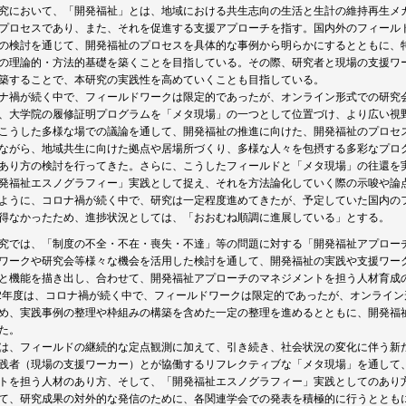
究において、「開発福祉」とは、地域における共生志向の生活と生計の維持再生メ
プロセスであり、また、それを促進する支援アプローチを指す。国内外のフィール
の検討を通じて、開発福祉のプロセスを具体的な事例から明らかにするとともに、
の理論的・方法的基礎を築くことを目指している。その際、研究者と現場の支援ワ
築することで、本研究の実践性を高めていくことも目指している。
ナ禍が続く中で、フィールドワークは限定的であったが、オンライン形式での研究
、大学院の履修証明プログラムを「メタ現場」の一つとして位置づけ、より広い視
こうした多様な場での議論を通して、開発福祉の推進に向けた、開発福祉のプロセ
ながら、地域共生に向けた拠点や居場所づくり、多様な人々を包摂する多彩なプロ
あり方の検討を行ってきた。さらに、こうしたフィールドと「メタ現場」の往還を
発福祉エスノグラフィー」実践として捉え、それを方法論化していく際の示唆や論
ように、コロナ禍が続く中で、研究は一定程度進めてきたが、予定していた国内の
得なかったため、進捗状況としては、「おおむね順調に進展している」とする。
究では、「制度の不全・不在・喪失・不達」等の問題に対する「開発福祉アプロー
ワークや研究会等様々な機会を活用した検討を通して、開発福祉の実践や支援ワー
と機能を描き出し、合わせて、開発福祉アプローチのマネジメントを担う人材育成
22年度は、コロナ禍が続く中で、フィールドワークは限定的であったが、オンライ
め、実践事例の整理や枠組みの構築を含めた一定の整理を進めるとともに、開発福
た。
は、フィールドの継続的な定点観測に加えて、引き続き、社会状況の変化に伴う新
践者（現場の支援ワーカー）とが協働するリフレクティブな「メタ現場」を通して、Reflect
トを担う人材のあり方、そして、「開発福祉エスノグラフィー」実践としてのあり
て、研究成果の対外的な発信のために、各関連学会での発表を積極的に行うととも