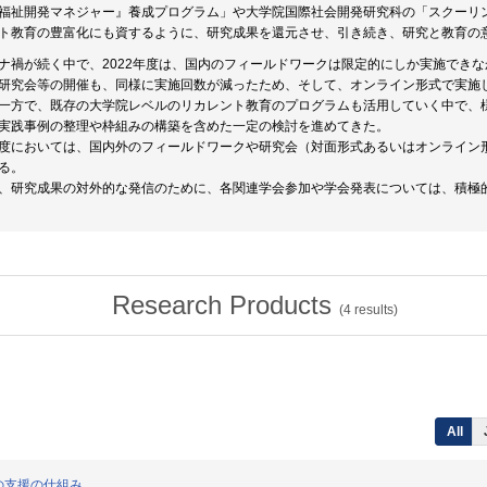
福祉開発マネジャー』養成プログラム」や大学院国際社会開発研究科の「スクーリ
ト教育の豊富化にも資するように、研究成果を還元させ、引き続き、研究と教育の
ナ禍が続く中で、2022年度は、国内のフィールドワークは限定的にしか実施でき
研究会等の開催も、同様に実施回数が減ったため、そして、オンライン形式で実施
一方で、既存の大学院レベルのリカレント教育のプログラムも活用していく中で、
実践事例の整理や枠組みの構築を含めた一定の検討を進めてきた。
度においては、国内外のフィールドワークや研究会（対面形式あるいはオンライン
る。
、研究成果の対外的な発信のために、各関連学会参加や学会発表については、積極
Research Products
(
4
results)
All
ための支援の仕組み