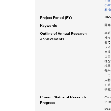
小國
小木
朴 
2022
Project Period (FY)
開発
Keywords
本研
Outline of Annual Research
様々
Achievements
せて
フィ
支援
コロ
様な
域共
働き
一つ
人材
する
研究
Current Status of Research
Curr
2: R
Progress
Rea