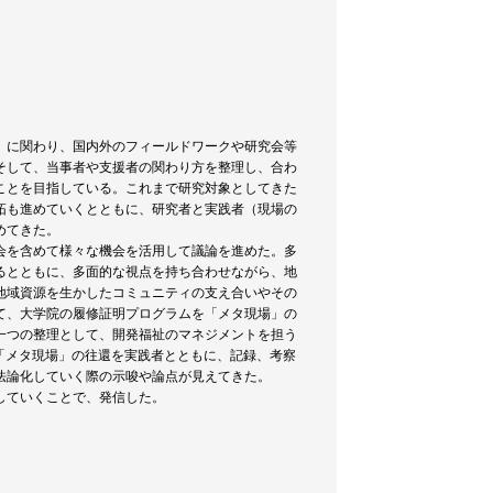
」に関わり、国内外のフィールドワークや研究会等
そして、当事者や支援者の関わり方を整理し、合わ
ことを目指している。これまで研究対象としてきた
拓も進めていくとともに、研究者と実践者（現場の
めてきた。
会を含めて様々な機会を活用して議論を進めた。多
るとともに、多面的な視点を持ち合わせながら、地
地域資源を生かしたコミュニティの支え合いやその
て、大学院の履修証明プログラムを「メタ現場」の
一つの整理として、開発福祉のマネジメントを担う
ィールドと「メタ現場」の往還を実践者とともに、記録、考察
法論化していく際の示唆や論点が見えてきた。
していくことで、発信した。