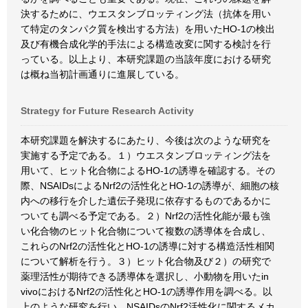
決するために、ウエスタンブロッティング法（抗体を用い
て特定のタンパク質を検出する方法）を用いたHO-1の検出
及び有機合成化学的手法による構造改変に関する検討を行
っている。以上より、本研究課題の当該年度における研究
は概ね当初計画通りに進展している。
Strategy for Future Research Activity
本研究課題を解決するにあたり、今後は次のような研究を
実施する予定である。１）ウエスタンブロッティング法を
用いて、ヒット化合物によるHO-1の誘導を確認する。その
際、NSAIDsによるNrf2の活性化とHO-1の誘導が、細胞の核
内への移行を介した遺伝子発現に依存するものであるかに
ついても調べる予定である。２）Nrf2の活性化能が最も強
い化合物のヒット化合物について複数の誘導体を合成し、
これらのNrf2の活性化とHO-1の誘導に対する構造活性相関
について解析を行う。３）ヒット化合物及び２）の研究で
薬理活性が期待できる誘導体を選択し、小動物を用いたin
vivoにおけるNrf2の活性化とHO-1の誘導作用を調べる。以
上のような研究を行い、NSAIDsのNrf2活性化に関するメカ