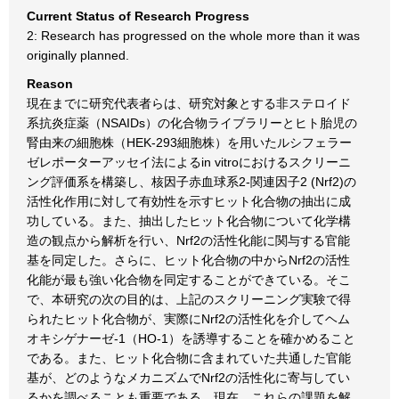
Current Status of Research Progress
2: Research has progressed on the whole more than it was
originally planned.
Reason
現在までに研究代表者らは、研究対象とする非ステロイド
系抗炎症薬（NSAIDs）の化合物ライブラリーとヒト胎児の
腎由来の細胞株（HEK-293細胞株）を用いたルシフェラー
ゼレポーターアッセイ法によるin vitroにおけるスクリーニ
ング評価系を構築し、核因子赤血球系2-関連因子2 (Nrf2)の
活性化作用に対して有効性を示すヒット化合物の抽出に成
功している。また、抽出したヒット化合物について化学構
造の観点から解析を行い、Nrf2の活性化能に関与する官能
基を同定した。さらに、ヒット化合物の中からNrf2の活性
化能が最も強い化合物を同定することができている。そこ
で、本研究の次の目的は、上記のスクリーニング実験で得
られたヒット化合物が、実際にNrf2の活性化を介してヘム
オキシゲナーゼ-1（HO-1）を誘導することを確かめること
である。また、ヒット化合物に含まれていた共通した官能
基が、どのようなメカニズムでNrf2の活性化に寄与してい
るかを調べることも重要である。現在、これらの課題を解