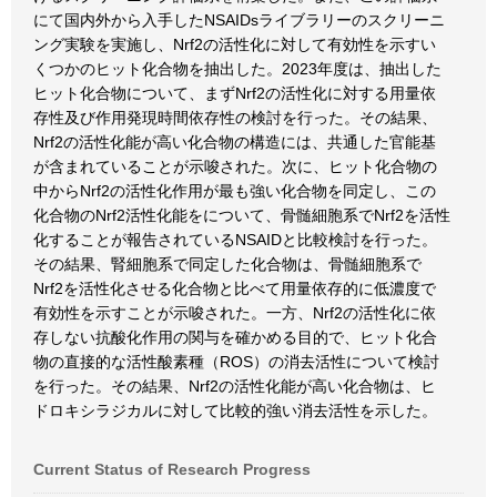
にて国内外から入手したNSAIDsライブラリーのスクリーニ
ング実験を実施し、Nrf2の活性化に対して有効性を示すい
くつかのヒット化合物を抽出した。2023年度は、抽出した
ヒット化合物について、まずNrf2の活性化に対する用量依
存性及び作用発現時間依存性の検討を行った。その結果、
Nrf2の活性化能が高い化合物の構造には、共通した官能基
が含まれていることが示唆された。次に、ヒット化合物の
中からNrf2の活性化作用が最も強い化合物を同定し、この
化合物のNrf2活性化能をについて、骨髄細胞系でNrf2を活性
化することが報告されているNSAIDと比較検討を行った。
その結果、腎細胞系で同定した化合物は、骨髄細胞系で
Nrf2を活性化させる化合物と比べて用量依存的に低濃度で
有効性を示すことが示唆された。一方、Nrf2の活性化に依
存しない抗酸化作用の関与を確かめる目的で、ヒット化合
物の直接的な活性酸素種（ROS）の消去活性について検討
を行った。その結果、Nrf2の活性化能が高い化合物は、ヒ
ドロキシラジカルに対して比較的強い消去活性を示した。
Current Status of Research Progress