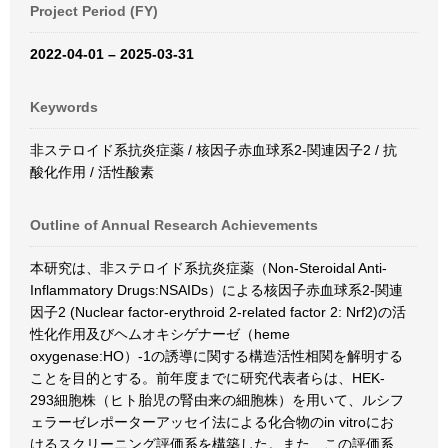
Project Period (FY)
2022-04-01 – 2025-03-31
Keywords
非ステロイド系抗炎症薬 / 核因子赤血球系2-関連因子2 / 抗
酸化作用 / 活性酸素
Outline of Annual Research Achievements
本研究は、非ステロイド系抗炎症薬（Non-Steroidal Anti-
Inflammatory Drugs:NSAIDs）による核因子赤血球系2-関連
因子2 (Nuclear factor-erythroid 2-related factor 2: Nrf2)の活
性化作用及びヘムオキシゲナーゼ（heme
oxygenase:HO）-1の誘導に関する構造活性相関を解明する
ことを目的とする。前年度までに研究代表者らは、HEK-
293細胞株（ヒト胎児の腎由来の細胞株）を用いて、ルシフ
ェラーゼレポーターアッセイ法による化合物のin vitroにお
けるスクリーニング評価系を構築した。また、この評価系