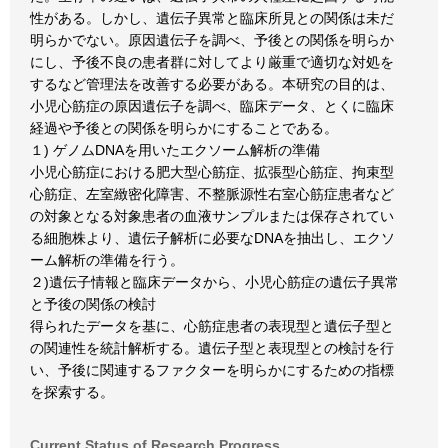
性がある。しかし、遺伝子異常と臨床所見との関係は未だ
明らかでない。原因遺伝子を調べ、予後との関係を明らか
にし、予後不良の患者群に対してより厳重で適切な対処を
するなど管理法を改善する必要がある。本研究の目的は、
小児心筋症の原因遺伝子を調べ、臨床データ、とくに臨床
経過や予後との関係を明らかにすることである。
１) ゲノムDNAを用いたエクソーム解析の準備
小児心筋症における肥大型心筋症、拡張型心筋症、拘束型
心筋症、左室緻密化障害、不整脈源性右室心筋症患者など
の対象となる対象患者の血液サンプルまたは保存されてい
る細胞株より、遺伝子解析に必要なDNAを抽出し、エクソ
ーム解析の準備を行う。
２)遺伝子情報と臨床データから、小児心筋症の遺伝子異常
と予後の関係の検討
得られたデータを基に、心筋症患者の表現型と遺伝子型と
の関連性を統計解析する。遺伝子型と表現型との検討を行
い、予後に関連するファクターを明らかにするための指標
を探索する。
Current Status of Research Progress