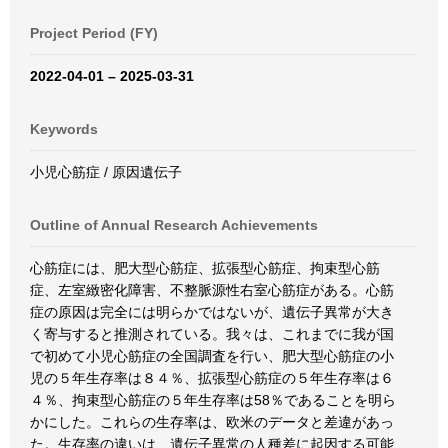
Project Period (FY)
2022-04-01 – 2025-03-31
Keywords
小児心筋症 / 原因遺伝子
Outline of Annual Research Achievements
心筋症には、肥大型心筋症、拡張型心筋症、拘束型心筋
症、左室緻密化障害、不整脈源性右室心筋症がある。心筋
症の原因は完全には明らかではないが、遺伝子異常が大き
く寄与すると推測されている。我々は、これまでに我が国
で初めて小児心筋症の全国調査を行い、肥大型心筋症の小
児の５年生存率は８４％、拡張型心筋症の５年生存率は６
４％、拘束型心筋症の５年生存率は58％であることを明ら
かにした。これらの生存率は、欧米のデータと差違があっ
た。生存率の違いは、遺伝子異常の人種差に起因する可能