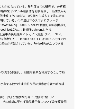
ことが知られている。昨年度までの研究で、分析標
連の脂肪酸3β-アシル結合体を化学合成し、新生児から
汁酸（FA-isoBAs）が2歳から成人まで常に存在
とが判明している。今年度はマウスマクロファージ
264.7を1.0×10５ cellsで播種し48時間培養し
eoyl-isoLCAにて1時間treatmentした後、
。上清中の炎症性サイトカイン濃度（IL6、TNF-α,
た。Linoleic acid またはisoLCAそれぞれ
カインの産生が抑制されていた。FA-isoBAsの1つである
作用の検討を開始し、細胞培養系を利用することで効
As）が有する他の生理学的作用の探索は今後の研究課
解明、および脂肪酸抱合イソ型胆汁酸（FA-
たが、その解析に至らず物品費用分について次年度使用