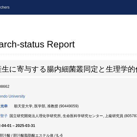
chers
arch-status Report
産生に寄与する腸内細菌叢同定と生理学的
08662
endo University
 光幸
順天堂大学, 医学部, 准教授 (90449059)
 聖子
国立研究開発法人理化学研究所, 生命医科学研究センター, 上級研究員 (805783
-04-01 – 2025-03-31
胆汁酸 / 胆汁酸脂肪酸エステル体 / IL-6