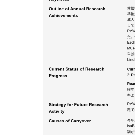
糞便
Outline of Annual Research
準物
Achievements
成人
して
RA
た。G
Es
MC
単独
Li
Current Status of Research
Curr
2: R
Progress
Rea
昨年
率よ
RA
Strategy for Future Research
題で
Activity
今年
Causes of Carryover
is
額が