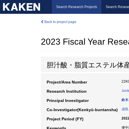
Search Research Projects
Search Resear
Back to project page
2023 Fiscal Year Rese
胆汁酸・脂質エステル体
22K
Project/Area Number
Junt
Research Institution
鈴木
Principal Investigator
成島
Co-Investigator(Kenkyū-buntansha)
2022
Project Period (FY)
便中
Keywords