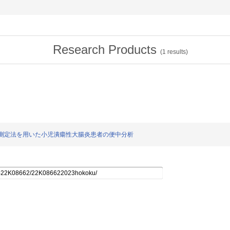
Research Products
(
1
results)
ルの同時測定法を用いた小児潰瘍性大腸炎患者の便中分析