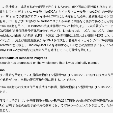
中の胆汁酸は、非共有結合の形態で存在するものの、鹸化可能な胆汁酸も存在する
質としてイソデオキシコール酸（isoDCA）とイソリトコール酸（isoLCA）の一
（n=64）までの糞便プロファイルをLC/MSにより分析した結果、脂肪酸抱合イソ型胆
おり、C16およびC18鎖のFA-isoBAsエステルが年齢に関係なく優勢であるこ
W264.7細胞を用い、FA-isoBAsの抗炎症作用について検討した。12穴培養プレートにRAW
W9508(遊離脂肪酸受容体Ffar4のリガンド)、Linoleic acid、LCA、iso-LCA、Linol
cherichia coli由来リポ多糖（LPS）を添加し24時間後に上清および細胞を回収した
P-1など）、および細胞溶解液からcDNAを作成し、各種サイトカインのmRNA発現量を解析し
treatmentと比較し、Linoleoyl-isoLCA を添加するとIL-6などの炎症性サイト
noleoyl-isoLCAが腸管内で抗炎症作用を発揮している可能性を示した。
ent Status of Research Progress
esearch has progressed on the whole more than it was originally planned.
son
度に開始を予定していた脂肪酸抱合イソ型胆汁酸（FA-isoBAs）における抗炎症
く解析ができ、当初の研究実施計画に達することできた。
W264.7細胞での抗炎症作用発現機序の解明、脂肪酸抱合イソ型胆汁酸（FA-isoB
ある。
度後半に予定していた培養細胞を用いたRAW264.7細胞での抗炎症作用発現機序の
oBAs）が有する他の生理学的作用の探索においてRNAシークエンスを予定してい
生じた。