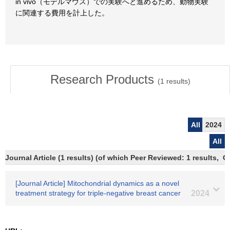
in vivo（モデルマウス）での実験へと進めるため、動物実験
に関連する費用を計上した。
Research Products
(
1
results)
All
2024
All
Journal Article (1 results) (of which Peer Reviewed: 1 results, 
[Journal Article] Mitochondrial dynamics as a novel
treatment strategy for triple‐negative breast cancer
2024