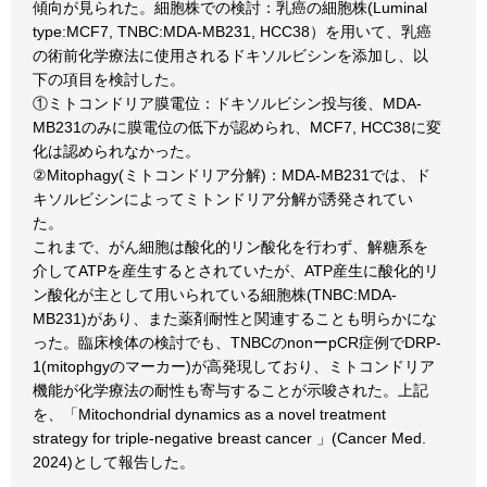
傾向が見られた。細胞株での検討：乳癌の細胞株(Luminal
type:MCF7, TNBC:MDA-MB231, HCC38）を用いて、乳癌
の術前化学療法に使用されるドキソルビシンを添加し、以
下の項目を検討した。
①ミトコンドリア膜電位：ドキソルビシン投与後、MDA-
MB231のみに膜電位の低下が認められ、MCF7, HCC38に変
化は認められなかった。
②Mitophagy(ミトコンドリア分解)：MDA-MB231では、ド
キソルビシンによってミトンドリア分解が誘発されてい
た。
これまで、がん細胞は酸化的リン酸化を行わず、解糖系を
介してATPを産生するとされていたが、ATP産生に酸化的リ
ン酸化が主として用いられている細胞株(TNBC:MDA-
MB231)があり、また薬剤耐性と関連することも明らかにな
った。臨床検体の検討でも、TNBCのnonーpCR症例でDRP-
1(mitophgyのマーカー)が高発現しており、ミトコンドリア
機能が化学療法の耐性も寄与することが示唆された。上記
を、「Mitochondrial dynamics as a novel treatment
strategy for triple-negative breast cancer 」(Cancer Med.
2024)として報告した。