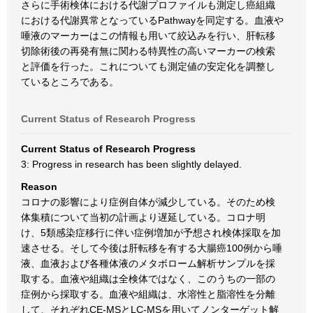
さらに手術検体における代謝プロファイルも測定し癌組織
における代謝異常となっているPathwayを同定する。血液や
唾液のマーカーはこの情報も用いて絞込みを行い、肝転移
切除術後の再発有無に関わる特異性の高いマーカーの検索
と評価を行った。これについても測定値の安定化を調整し
ているところである。
Current Status of Research Progress
Current Status of Research Progress
3: Progress in research has been slightly delayed.
Reason
コロナの影響により症例自体が減少している。そのため検
体集積について当初の計画より遅延している。コロナ明
け、5類感染症移行に伴い症例増加が予想され検体採取を加
速させる。そして今後は肝転移を有する大腸癌100例から唾
液、血液および各種体液のメタボローム解析サンプルを採
取する。血液や組織は全検体ではなく、このうちの一部の
症例から採取する。血液や組織は、水溶性と脂溶性を分離
して、それぞれCE-MSとLC-MSを用いてノンターゲット解