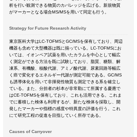
析を行い観測できる物質のカバレッジを広げる。新規物質
がマーカーとなる場合MS/MSを用いて同定も行う。
Strategy for Future Research Activity
東京医科大学はLC-TOFMSとGC/MSを保有しており、周辺
機器も含めて大型機器は既に揃っている。LC-TOFMSにお
いては、イオンペア試薬を用いたカラムを中心として幅広
く測定ができる方法を既に試験しており、脂質、糖類、解
凍系、有機酸、核酸代謝、アミノ酸代謝、尿素回路等幅広
く癌で変化するエネルギー代謝が測定可能である。GC/MS
も誘導体化を用いて非揮発性物質も測定できる系を確立し
ている。また、分担者の杉本が非常勤にて所属する慶應で
はCE-TOFMSを保有しており、これも活用できる。これま
でに蓄積した検体も利用するが、新たな検体を採取し、開
発したマーカーや指標の感度や特異度の評価を行う。これ
にて研究工程の促進を目指していく所存である。
Causes of Carryover