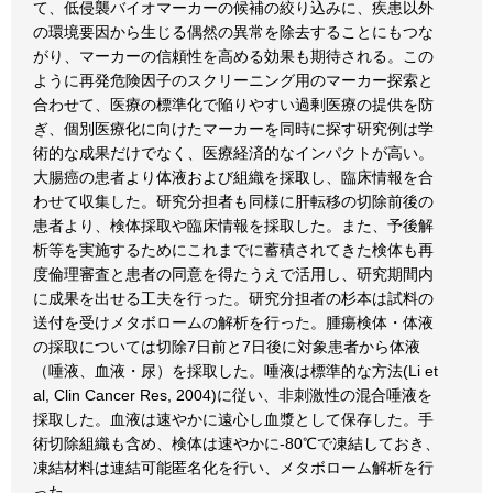
て、低侵襲バイオマーカーの候補の絞り込みに、疾患以外
の環境要因から生じる偶然の異常を除去することにもつな
がり、マーカーの信頼性を高める効果も期待される。この
ように再発危険因子のスクリーニング用のマーカー探索と
合わせて、医療の標準化で陥りやすい過剰医療の提供を防
ぎ、個別医療化に向けたマーカーを同時に探す研究例は学
術的な成果だけでなく、医療経済的なインパクトが高い。
大腸癌の患者より体液および組織を採取し、臨床情報を合
わせて収集した。研究分担者も同様に肝転移の切除前後の
患者より、検体採取や臨床情報を採取した。また、予後解
析等を実施するためにこれまでに蓄積されてきた検体も再
度倫理審査と患者の同意を得たうえで活用し、研究期間内
に成果を出せる工夫を行った。研究分担者の杉本は試料の
送付を受けメタボロームの解析を行った。腫瘍検体・体液
の採取については切除7日前と7日後に対象患者から体液
（唾液、血液・尿）を採取した。唾液は標準的な方法(Li et
al, Clin Cancer Res, 2004)に従い、非刺激性の混合唾液を
採取した。血液は速やかに遠心し血漿として保存した。手
術切除組織も含め、検体は速やかに-80℃で凍結しておき、
凍結材料は連結可能匿名化を行い、メタボローム解析を行
った。