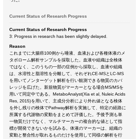
Current Status of Research Progress
Current Status of Research Progress
3: Progress in research has been slightly delayed.
Reason
これまでに大腸癌100例から唾液、血液および各種体液のメ
タボローム解析サンプルを採取した。血液や組織は全検体
ではなく、このうちの一部の症例から採取し、血液や組織
は、水溶性と脂溶性を分離して、それぞれCE-MSとLC-MS
を用いてノンターゲット解析を行い観測できる物質のカバ
レッジを広げた。新規物質がマーカーとなる場合MS/MSを
用いて同定中である。MetaboAnalyst(Xia et al, Nuleic Acids
Res, 2015)を用いて、主成分分析により外れ値となる検体
を外し残りの検体でPathway解析を実施して、特定の経路に
所属する代謝物の変動をまとめて評価した。予後予測も単
一物質だけでなく、マルチマーカーの複合的な値として指
標が開発できないかを試みる。体液のマーカーは、組織の
変動と整合性が取れるものだけを使用して同様の解析を行