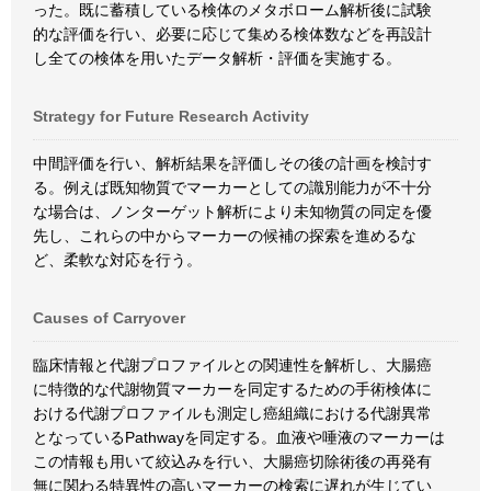
った。既に蓄積している検体のメタボローム解析後に試験
的な評価を行い、必要に応じて集める検体数などを再設計
し全ての検体を用いたデータ解析・評価を実施する。
Strategy for Future Research Activity
中間評価を行い、解析結果を評価しその後の計画を検討す
る。例えば既知物質でマーカーとしての識別能力が不十分
な場合は、ノンターゲット解析により未知物質の同定を優
先し、これらの中からマーカーの候補の探索を進めるな
ど、柔軟な対応を行う。
Causes of Carryover
臨床情報と代謝プロファイルとの関連性を解析し、大腸癌
に特徴的な代謝物質マーカーを同定するための手術検体に
おける代謝プロファイルも測定し癌組織における代謝異常
となっているPathwayを同定する。血液や唾液のマーカーは
この情報も用いて絞込みを行い、大腸癌切除術後の再発有
無に関わる特異性の高いマーカーの検索に遅れが生じてい