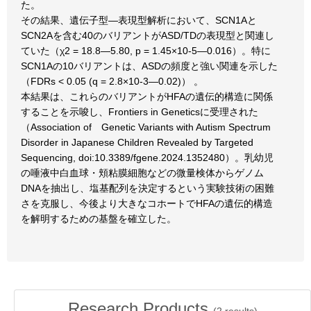
た。
その結果、遺伝子型―表現型解析において、SCN1Aと
SCN2Aを含む40のバリアントがASD/TDの表現型と関連し
ていた（χ2 = 18.8―5.80, p = 1.45×10-5―0.016）。特に
SCN1Aの10バリアントは、ASDの頻度と強い関連を示した
（FDRs < 0.05 (q = 2.8×10-3―0.02)） 。
本結果は、これらのバリアントがHFAの遺伝的構造に関係
することを示唆し、Frontiers in Geneticsに受理された
（Association of Genetic Variants with Autism Spectrum
Disorder in Japanese Children Revealed by Targeted
Sequencing, doi:10.3389/fgene.2024.1352480）。乳幼児
の唾液中白血球・頬粘膜細胞などの微量検体からゲノム
DNAを抽出し、塩基配列を決定するという実験技術の困難
さを克服し、今後より大きなコホートでHFAの遺伝的構造
を解明するための基盤を確立した。
Research Products