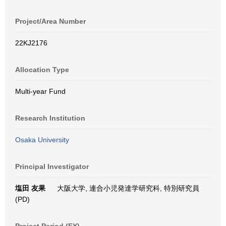
Project/Area Number
22KJ2176
Allocation Type
Multi-year Fund
Research Institution
Osaka University
Principal Investigator
塩田 友果
大阪大学, 連合小児発達学研究科, 特別研究員
(PD)