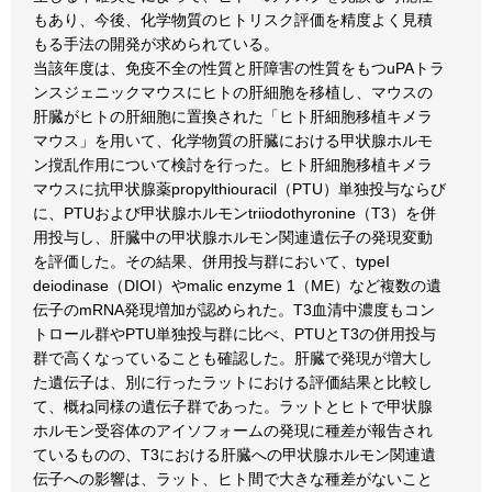
もあり、今後、化学物質のヒトリスク評価を精度よく見積
もる手法の開発が求められている。
当該年度は、免疫不全の性質と肝障害の性質をもつuPAトラ
ンスジェニックマウスにヒトの肝細胞を移植し、マウスの
肝臓がヒトの肝細胞に置換された「ヒト肝細胞移植キメラ
マウス」を用いて、化学物質の肝臓における甲状腺ホルモ
ン撹乱作用について検討を行った。ヒト肝細胞移植キメラ
マウスに抗甲状腺薬propylthiouracil（PTU）単独投与ならび
に、PTUおよび甲状腺ホルモンtriiodothyronine（T3）を併
用投与し、肝臓中の甲状腺ホルモン関連遺伝子の発現変動
を評価した。その結果、併用投与群において、typeI
deiodinase（DIOI）やmalic enzyme 1（ME）など複数の遺
伝子のmRNA発現増加が認められた。T3血清中濃度もコン
トロール群やPTU単独投与群に比べ、PTUとT3の併用投与
群で高くなっていることも確認した。肝臓で発現が増大し
た遺伝子は、別に行ったラットにおける評価結果と比較し
て、概ね同様の遺伝子群であった。ラットとヒトで甲状腺
ホルモン受容体のアイソフォームの発現に種差が報告され
ているものの、T3における肝臓への甲状腺ホルモン関連遺
伝子への影響は、ラット、ヒト間で大きな種差がないこと