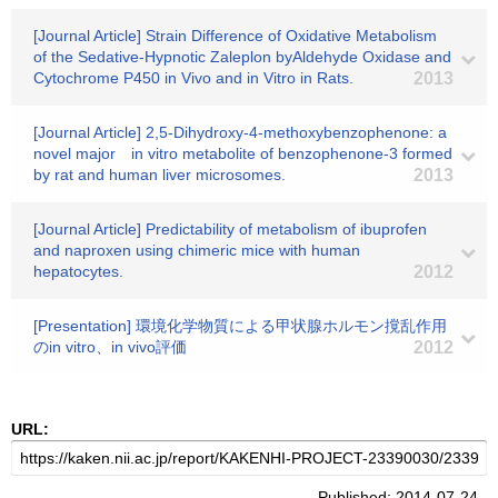
[Journal Article] Strain Difference of Oxidative Metabolism
of the Sedative-Hypnotic Zaleplon byAldehyde Oxidase and
Cytochrome P450 in Vivo and in Vitro in Rats.
2013
[Journal Article] 2,5-Dihydroxy-4-methoxybenzophenone: a
novel major in vitro metabolite of benzophenone-3 formed
by rat and human liver microsomes.
2013
[Journal Article] Predictability of metabolism of ibuprofen
and naproxen using chimeric mice with human
hepatocytes.
2012
[Presentation] 環境化学物質による甲状腺ホルモン撹乱作用
のin vitro、in vivo評価
2012
URL:
Published: 2014-07-24