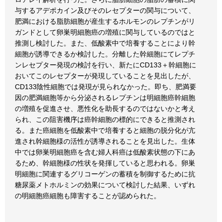
与するアデポカイン及びそのレセプターの関与について、
肥満における脂肪細胞が産生するホルモンのレプチンがリ
ガンドとして卵巣明細胞癌の増殖に関与しているのではと
推測し検討した。また、低酸素中で培養することにより幹
細胞が誘導できるか検討した。分離した幹細胞にてレプチ
ンレセプター発現の検討を行い、新たにCD133＋幹細胞に
おいてこのレセプターが発現していることを見出したが、
CD133陰性細胞では発現が見られなかった。即ち、肥満要
因の肥満細胞等から分泌されるレプチンは明細胞癌幹細胞
の増殖を促進させ、悪性化を助長するのではないかと考え
られ、この阻害機序は癌幹細胞の標的にできると推測され
る。また癌細胞を低酸素中で培養すると細胞の脱分化が亢
進され幹細胞様の活性が誘導されることを見出した。生体
中では卵巣明細胞癌を含む婦人科癌は低酸素状態の下にあ
るため、幹細胞様の性状を発揮していると思われる。卵巣
明細胞に関連するグリコーゲンの蓄積を制御するために抗
糖尿薬メトホルミンの効果について検討した結果、いずれ
の明細胞癌細胞も障害することが認められた。