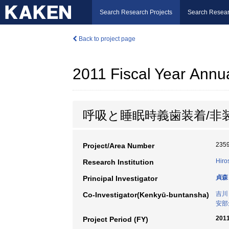
Search Research Projects
Search Resear
Back to project page
2011 Fiscal Year Annu
呼吸と睡眠時義歯装着/非
235
Project/Area Number
Hiro
Research Institution
貞森
Principal Investigator
吉川
Co-Investigator(Kenkyū-buntansha)
安部
2011
Project Period (FY)