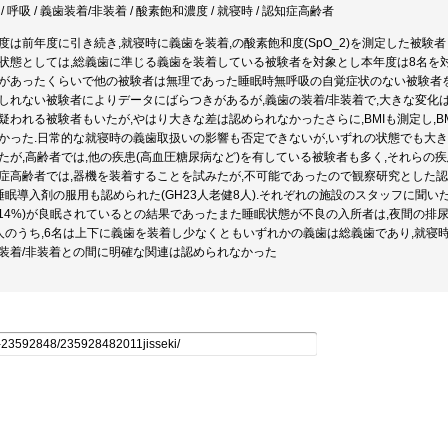
/ 呼吸 / 義歯装着/非装着 / 酸素飽和濃度 / 就寝時 / 認知症高齢者
度は前年度に引き続き,就寝時に義歯を装着,の酸素飽和度(SpO_2)を測定した被
状態としては,総義歯に準じる義歯を装着している被験者を対象とし本年度は8名を
があったくらいで他の被験者は無理であった睡眠時無呼吸の自覚症状のない被験者
しれない被験者によりデータにばらつきがあるが,義歯の装着/非装着で,大きな変化は
疑われる被験者もいたが,やはり大きな差は認められなかったさらに,BMIも測定し,BM
かった.日常的な就寝時の義歯取扱いの影響も否定できないが,いずれの状態でも大
たが,高齢者では,他の疾患(高血圧糖尿病など)を有している被験者も多く,それらの
症高齢者では,器機を装着することを試みたが,不可能であったので観察研究とした認知
.睡眠導入剤の服用も認められた(GH23人老健8人).それぞれの施設のスタッフに聞い
914%)が良眠されているとの結果であったまた睡眠状態が不良の入所者は,夜間の排
人のうち,6名は上下に義歯を装着し少なくともいずれかの義歯は総義歯であり,就
装着/非装着との間に明確な関連は認められなかった