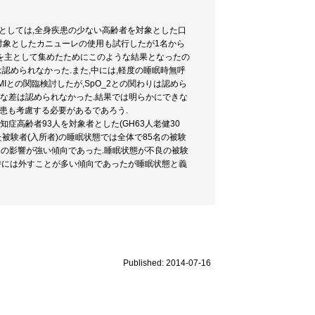
験者としては,全身疾患の少ない高齢者を対象とした口
対象としたカニューレの使用も試行したが1名から
を主として集めたためにこのような結果となったの
認められなかった.また,中には,軽度の睡眠時無呼
Iとの関臨検討したが,SpO_2との関わりは認めら
きな差は認められなかった.結果では明らかにできな
疾患も考慮する必要があるであろう.
症高齢者93人を対象者とした(GH63人老健30
た被験者(入所者)の睡眠状態では全体で85名の被験
尿の影響が強い傾向であった.睡眠状態が不良の被験
寝時には外すことが多い傾向であったが睡眠状態と義
Published: 2014-07-16