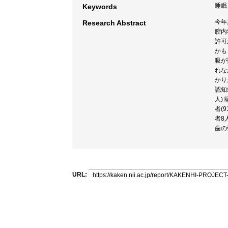
睡眠 
Keywords
今年
Research Abstract
腔内
許可
かも
吸が
れな
かり
認知
人)
者(
者8
歯の
URL: