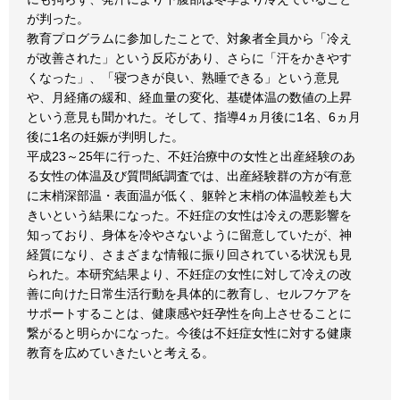
が判った。
教育プログラムに参加したことで、対象者全員から「冷え
が改善された」という反応があり、さらに「汗をかきやす
くなった」、「寝つきが良い、熟睡できる」という意見
や、月経痛の緩和、経血量の変化、基礎体温の数値の上昇
という意見も聞かれた。そして、指導4ヵ月後に1名、6ヵ月
後に1名の妊娠が判明した。
平成23～25年に行った、不妊治療中の女性と出産経験のあ
る女性の体温及び質問紙調査では、出産経験群の方が有意
に末梢深部温・表面温が低く、躯幹と末梢の体温較差も大
きいという結果になった。不妊症の女性は冷えの悪影響を
知っており、身体を冷やさないように留意していたが、神
経質になり、さまざまな情報に振り回されている状況も見
られた。本研究結果より、不妊症の女性に対して冷えの改
善に向けた日常生活行動を具体的に教育し、セルフケアを
サポートすることは、健康感や妊孕性を向上させることに
繋がると明らかになった。今後は不妊症女性に対する健康
教育を広めていきたいと考える。