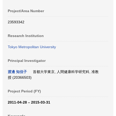
Project/Area Number
23593342
Research Institution
Tokyo Metropolitan University
Principal Investigator
渡邊 知佳子
首都大学東京, 人間健康科学研究科, 准教
授 (20366503)
Project Period (FY)
2011-04-28 – 2015-03-31