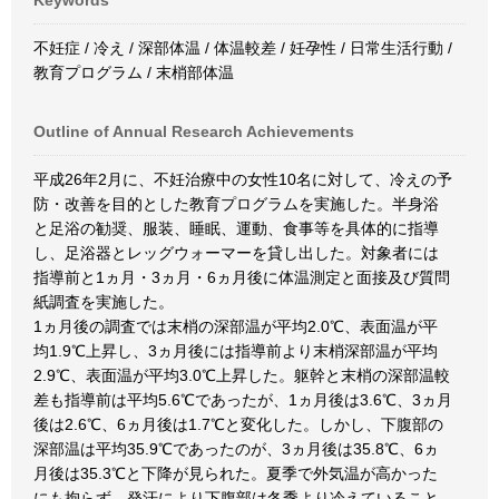
Keywords
不妊症 / 冷え / 深部体温 / 体温較差 / 妊孕性 / 日常生活行動 /
教育プログラム / 末梢部体温
Outline of Annual Research Achievements
平成26年2月に、不妊治療中の女性10名に対して、冷えの予
防・改善を目的とした教育プログラムを実施した。半身浴
と足浴の勧奨、服装、睡眠、運動、食事等を具体的に指導
し、足浴器とレッグウォーマーを貸し出した。対象者には
指導前と1ヵ月・3ヵ月・6ヵ月後に体温測定と面接及び質問
紙調査を実施した。
1ヵ月後の調査では末梢の深部温が平均2.0℃、表面温が平
均1.9℃上昇し、3ヵ月後には指導前より末梢深部温が平均
2.9℃、表面温が平均3.0℃上昇した。躯幹と末梢の深部温較
差も指導前は平均5.6℃であったが、1ヵ月後は3.6℃、3ヵ月
後は2.6℃、6ヵ月後は1.7℃と変化した。しかし、下腹部の
深部温は平均35.9℃であったのが、3ヵ月後は35.8℃、6ヵ
月後は35.3℃と下降が見られた。夏季で外気温が高かった
にも拘らず、発汗により下腹部は冬季より冷えていること