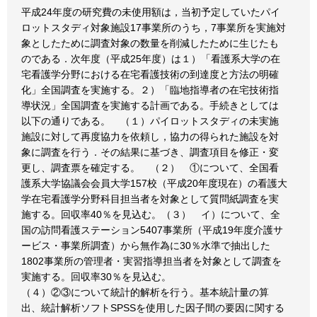
平成24年度の研究費の未使用額は，当初予定していたパイ
ロットスタディ対象施設17事業所のうち，7事業所を実施対
象としたために調査対象の数量を削減したために生じたも
のである．次年度（平成25年度）は１）「看護系大学の在
宅看護学分野における在宅看護技術の到達度と方法の明確
化」全国調査を実施する。２）「臨地指導者の在宅技術指
導状況」全国調査を実施する計画である。手続きとしては
以下の通りである。 （１）パイロットスタディの未実施
施設に対して再度協力を依頼し，協力の得られた施設を対
象に調査を行う．その結果に基づき、調査項目を修正・変
更し、調査票を確定する。 （２） ①について、全国看
護系大学協議会会員大学157校（平成20年度現在）の看護大
学在宅看護学分野科目担当者を対象として質問紙調査を実
施する。回収率40％を見込む。（３） イ）について、全
国の訪問看護ステーション5407事業所（平成19年度介護サ
ービス・事業所調査）から無作為に30％水準で抽出した
1802事業所の管理者・実習指導担当者を対象として調査を
実施する。回収率30％を見込む。
（４）②③について統計的解析を行う。基本統計量の算
出、統計解析ソフトSPSSを使用した因子間の要因に関する