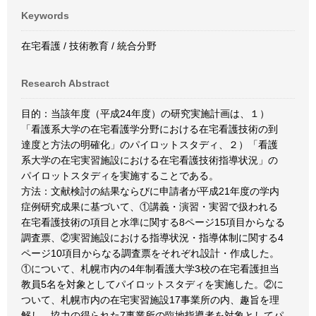
Keywords
在宅看護 / 技術教育 / 統合分野
Research Abstract
目的：当該年度（平成24年度）の研究実施計画は、１）
「看護系大学の在宅看護学分野における在宅看護技術の到
達度と方法の明確化」のパイロットスタディ、２）「看護
系大学の在宅実習施設における在宅看護技術指導状況」の
パイロットスタディを実施することである。
方法：文献検討の結果ならびに申請者が平成21年度の学内
症例研究成果に基づいて、①講義・演習・実習で扱われる
在宅看護技術の項目と水準に関する8ページ15項目からなる
調査票、②実習施設における指導状況・指導体制に関する4
ページ10項目からなる調査票をそれぞれ設計・作成した。
①について、札幌市内の4年制看護大学3校の在宅看護担当
教員5名を対象としてパイロットスタディを実施した。②に
ついて、札幌市内の在宅実習施設17事業所の内、趣旨を理
解し、協力の得られた7事業所の臨地指導者を対象としてパ