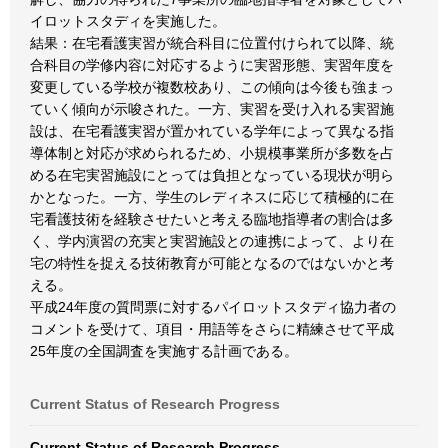
イロットスタディを実施した。
結果：在宅看護実習が統合科目に位置付けられて以降、統
合科目の学修内容に対応するように実習形態、実習年度を
変更している学校が複数校あり、この傾向は今後も強まっ
ていく傾向が示唆された。一方、実習を受け入れる実習施
設は、在宅看護実習が置かれている学年によって異なる指
導体制と対応が求められるため、小規模事業所が多数を占
める在宅実習施設にとっては負担となっている現状が明ら
かとなった。一方、学生のレディネスに応じて積極的に在
宅看護技術を経験させたいと考える臨地指導者の割合は多
く、学内演習の充実と実習施設との連携によって、より在
宅の特性を捉える技術教育が可能となるのではないかと考
える。
平成24年度の質問票に対するパイロットスタディ協力者の
コメントを受けて、項目・用語等をさらに精練させて平成
25年度の全国調査を実施する計画である。
Current Status of Research Progress
Current Status of Research Progress