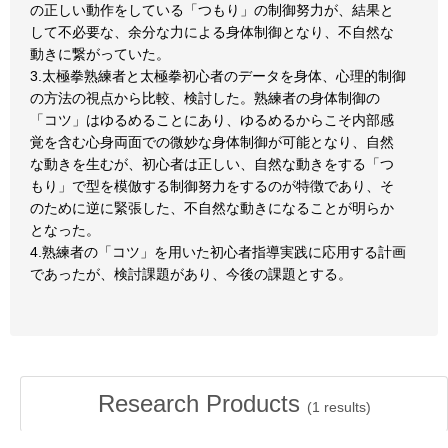
の正しい動作をしている「つもり」の制御努力が、結果と
して不必要な、余分な力による身体制御となり、不自然な
動きに繋がっていた。
3.太極拳熟練者と太極拳初心者のデータを身体、心理的制御
の方法の視点から比較、検討した。熟練者の身体制御の
「コツ」はゆるめることにあり、ゆるめるからこそ内部感
覚を含む心身両面での微妙な身体制御が可能となり、自然
な動きを生むが、初心者は正しい、自然な動きをする「つ
もり」で型を模倣する制御努力をするのが特徴であり、そ
のために逆に緊張した、不自然な動きになることが明らか
となった。
4.熟練者の「コツ」を用いた初心者指導実践に応用する計画
であったが、検討課題があり、今後の課題とする。
Research Products
(
1
results)