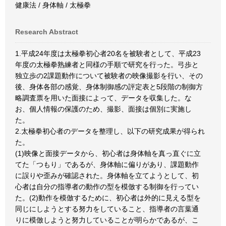
健康法 / 身体軸 / 太極拳
Research Abstract
1.平成24年度は太極拳初心者20名を被験者として、平成23
年度の太極拳熟練者と同様の手順で研究を行った。弓歩と
独立歩の2課題動作について被験者の映像撮影を行い、その
後、身体各部の感覚、身体制御感の評定表と5段階の制御方
略調査票を用いた面接によって、データを収集した。な
お、個人情報の保護のため、撮影、面接は個別に実施し
た。
2.太極拳初心者のデータを整理し、以下の研究成果が得られ
た。
(1)映像と面接データから、初心者は身体軸を真っ直ぐに立
てた「つもり」であるが、身体軸に偏りがあり、課題動作
に誤りや歪みが確認された。身体軸を立てようとして、初
心者は自分の指導者の動作の型を模倣する制御を行ってい
た。(2)動作を模倣するために、初心者は外的に見える型を
同じにしようとする努力をしていること、指導者の言葉通
りに模倣しようと努力していることが明らかであるが、こ