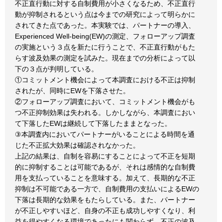
不正直行動に対する自制費用が小さくなるため、不正直行
動が抑制されるという点は今までの研究によって明らかに
されてきた点であった。本実験では、パートナーの導入、
Experienced Well-being(EW)の測定、フォローアップ調査
の実施という３点を新たに行うことで、不正直行動がもた
らす波及効果の測定を試みた。現在までの分析によって以
下の３点が判明している。
①コミットメント機会によって本調査における不正は抑制
されたが、同時にEWを下落させた。
②フォローアップ調査において、コミットメント機会がも
つ不正抑制効果は失われる。しかしながら、本調査におい
て下落したEWは継続して下落したままとなった。
③本調査内においてパートナーがいることによる時間を通
じた不正拡大効果は確認されなかった。
上記の結果は、自制を容易にすることによって不正を短期
的に抑制することは可能であるが、それは感情的な自制費
用を支払っていることを意味する。加えて、長期的な不正
抑制は不可能である一方で、自制費用の支払いによるEWの
下落は長期的な効果をもたらしている。また、パートナー
が不正しやすいほど、自身の不正も成功しやすくなり、利
益を得やすくなる環境であったにも関わらず、不正の波及