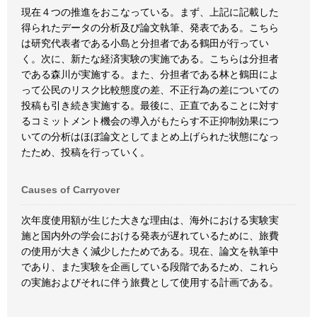
現在４つの推進をおこなっている。まず、上記に記載した
得られたデータの分析及び論文執筆、発表である。こちら
は研究代表者である小島と分担者である鶴田が行ってい
く。次に、新たな経済実験の実施である。こちらは分担者
である森川が実施する。また、分担者である林と鶴田によ
って公民のリスク比較態度の差、不正行為の差についての
投稿も引き続き実施する。最後に、正直であることに対す
るコミットメント機会の導入がもたらす不正抑制効果につ
いての分析はほぼ論文としてまとめ上げられた状態になっ
たため、投稿を行っていく。
Causes of Carryover
次年度使用額が生じた大きな理由は、海外における実験実
施と国内外の学会における発表が遅れているために、旅費
の使用が大きく減少したためである。現在、論文を執筆中
であり、また実験を企画している段階であるため、これら
の実施およびそれに伴う旅費として使用する計画である。