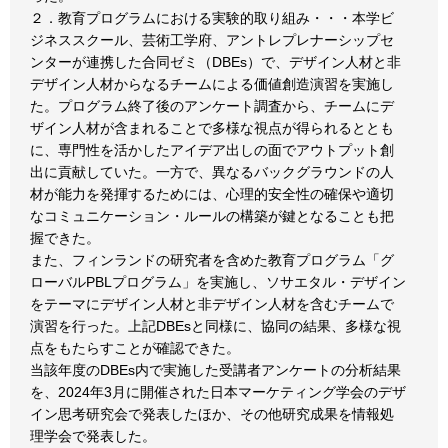
２．教育プログラムにおける実験的取り組み・・・本学ビ
ジネススクール、芸術工学府、アントレプレナーシップセ
ンターが連携した合同ゼミ（DBEs）で、デザイン人材と非
デザイン人材からなるチームによる価値創造演習を実施し
た。プログラム終了後のアンケート調査から、チームにデ
ザイン人材が含まれることで多様な視点が得られるととも
に、専門性を活かしたアイデア出しの面でアウトプット創
出に貢献していた。一方で、異なるバックグラウンドの人
材が能力を発揮するためには、心理的安全性の確保や適切
なコミュニケーション・ルールの構築が鍵となることも把
握できた。
また、フィンランドの研究者を含めた教育プログラム「グ
ローバルPBLプログラム」を実施し、ソサエタル・デザイン
をテーマにデザイン人材と非デザイン人材を含むチームで
演習を行った。上記DBEsと同様に、協同の結果、多様な視
点をもたらすことが確認できた。
当該年度のDBEs内で実施した受講者アンケートの分析結果
を、2024年3月に開催された日本マーケティング学会のデザ
イン思考研究会で発表したほか、その他研究成果を情報処
理学会で発表した。