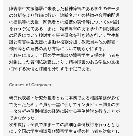
障害学生支援部署に来談した精神障害のある学生のデータ
の分析をより詳細に行い，診断名ごとの特徴や合理的配慮
の提供等の支援，関係者との連携の実情等についての検討
を行う予定である。また，精神障害のある学生の個別相談
の経過について検討する事例研究を引き続き行い，学生相
談と障害学生支援の協働や役割分担，教職員や他の部署・
機関等との連携のあり方等について明らかにする。
これらに加え，全国の学生相談や障害学生支援の担当者を
対象にした質問紙調査により，精神障害のある学生の支援
に関する実情と課題を分析する予定である。
Causes of Carryover
研究代表者・研究分担者ともに本務である相談業務が多忙
であったため，全員が一堂に会してインタビュー調査のデ
ータ分析や個別相談の経過に関する事例検討を行うことが
できなかった。
次年度は，全員で集まっての詳細な事例検討を行うととも
に，全国の学生相談及び障害学生支援の担当者を対象とし