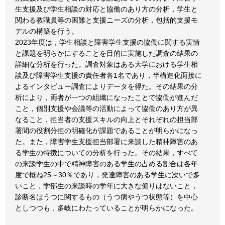
生支援及び学生相談の対応と協働のあり方の分析，学生と
関わる教職員等の困難と支援ニーズの分析，包括的支援モ
デルの構築を行う。
2023年度は，学生相談と障害学生支援の協働に関する実情
と課題を明らかにすることを目的に実施した調査の結果の
詳細な分析を行った。調査対象はある大学における学生相
談及び障害学生支援の責任者各1名であり，半構造化面接に
よるインタビュー調査によりデータを得た。その結果の分
析により，両者が一つの組織になったことで協働が進んだ
こと，個別支援や会議等の活動によって協働のあり方が異
なること，担当者の支援スキルの向上とそれぞれの担当部
署間の役割分担の明確化が課題であることが明らかになっ
た。また，障害学生支援担当部署に来談した精神障害のあ
る学生の特徴についての分析を行った。その結果，すべて
の来談学生の中で精神障害のある学生の占める割合は各年
度で概ね25～30％であり，発達障害のある学生に次いで多
いこと，学部生の来談時の学年に大きな偏りはないこと，
診断名はうつに関するもの（うつ病やうつ状態等）を中心
としつつも，多岐にわたっていることが明らかになった。