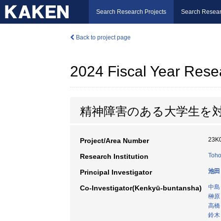
Search Research Projects
Search Resear
Back to project page
2024 Fiscal Year Rese
精神障害のある大学生を
23K
Project/Area Number
Toho
Research Institution
池田
Principal Investigator
中島
Co-Investigator(Kenkyū-buntansha)
榊原
高橋
鈴木