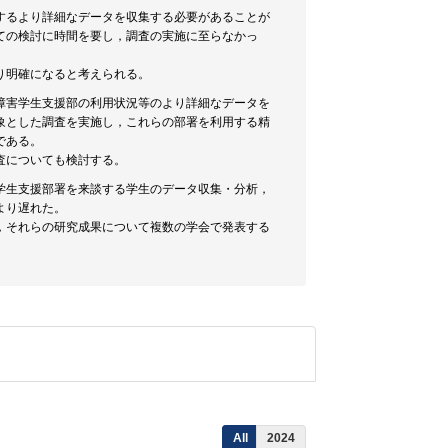
するより詳細なデータを収集する必要があることが
ての検討に時間を要し，調査の実施に至らなかっ
り明確になると考えられる。
障害学生支援部の利用状況等のより詳細なデータを
象とした調査を実施し，これらの部署を利用する精
である。
査についても検討する。
学生支援部署を来談する学生のデータ収集・分析，
より遅れた。
，それらの研究成果について複数の学会で発表する
All
2024