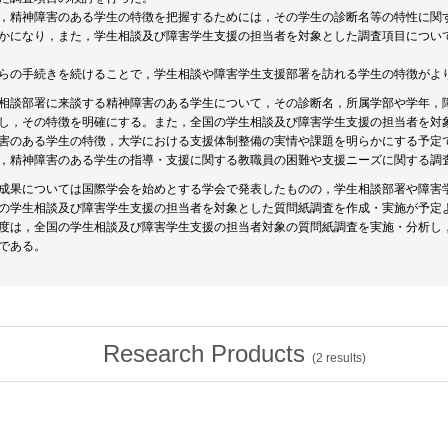
，精神障害のある学生の特徴を把握するためには，その学生の診断名等の特性に関
かになり，また，学生相談及び障害学生支援の担当者を対象とした調査項目につい
らの手続きを続けることで，学生相談や障害学生支援部署を訪れる学生の特徴がよ
相談部署に来談する精神障害のある学生について，その診断名，所属学部や学年，
し，その特徴を明確にする。また，全国の学生相談及び障害学生支援の担当者を対
害のある学生の特徴，大学における支援体制整備の実情や課題を明らかにする予定
，精神障害のある学生の指導・支援に関する教職員の困難や支援ニーズに関する調
成果については国際学会を始めとする学会で発表したものの，学生相談部署や障害
の学生相談及び障害学生支援の担当者を対象とした質問紙調査を作成・実施が予定
度は，全国の学生相談及び障害学生支援の担当者対象の質問紙調査を実施・分析し
である。
Research Products
(
2
results)