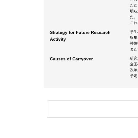
ただ
明ら
た。
これ
学生
Strategy for Future Research
収集
Activity
神障
また
研究
Causes of Carryover
全国
次年
予定