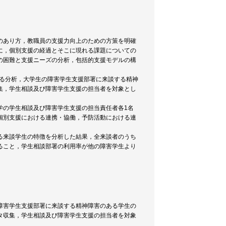
のあり方，教職員の支援力向上のための方策を明確
に，個別支援の経過とそこに現れる課題についての
の困難と支援ニーズの分析，包括的支援モデルの構
する分析，大学生の障害学生支援部署に来談する精神
集，学生相談及び障害学生支援の担当者を対象とし
学の学生相談及び障害学生支援の担当責任者各1名
個別支援における連携・協働，予防活動における連
る来談学生の特徴を分析した結果，全来談者のうち
ること，学生相談部署の利用率が他の障害学生より
障害学生支援部署に来談する精神障害のある学生の
タ収集，学生相談及び障害学生支援の担当者を対象