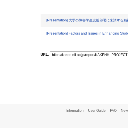
[Presentation] 大学の障害学生支援部署に来談
[Presentation] Factors and Issues in Enhancing Stud
URL:
Information
User Guide
FAQ
New