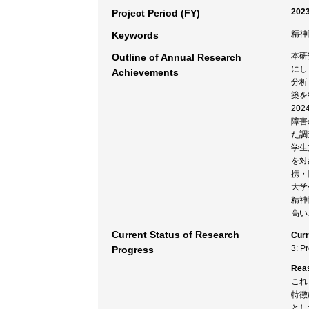
2023
Project Period (FY)
精神
Keywords
本研
Outline of Annual Research
にし
Achievements
分析
築を
20
障害
た調
学生
を対
携・
大学
精神
高い
Current Status of Research
Curr
3: P
Progress
Rea
これ
特徴
とし