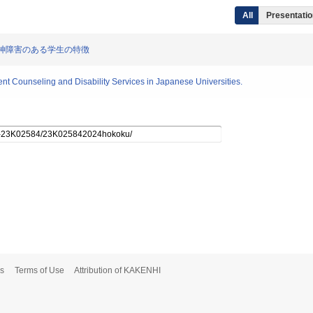
All
Presentation
する精神障害のある学生の特徴
ent Counseling and Disability Services in Japanese Universities.
s
Terms of Use
Attribution of KAKENHI