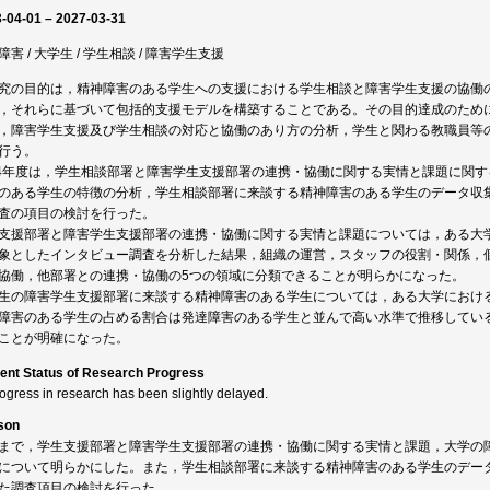
-04-01 – 2027-03-31
障害 / 大学生 / 学生相談 / 障害学生支援
究の目的は，精神障害のある学生への支援における学生相談と障害学生支援の協働
，それらに基づいて包括的支援モデルを構築することである。その目的達成のため
，障害学生支援及び学生相談の対応と協働のあり方の分析，学生と関わる教職員等
行う。
24年度は，学生相談部署と障害学生支援部署の連携・協働に関する実情と課題に関
のある学生の特徴の分析，学生相談部署に来談する精神障害のある学生のデータ収
査の項目の検討を行った。
支援部署と障害学生支援部署の連携・協働に関する実情と課題については，ある大
象としたインタビュー調査を分析した結果，組織の運営，スタッフの役割・関係，
協働，他部署との連携・協働の5つの領域に分類できることが明らかになった。
生の障害学生支援部署に来談する精神障害のある学生については，ある大学におけ
障害のある学生の占める割合は発達障害のある学生と並んで高い水準で推移してい
ことが明確になった。
ent Status of Research Progress
rogress in research has been slightly delayed.
son
まで，学生支援部署と障害学生支援部署の連携・協働に関する実情と課題，大学の
について明らかにした。また，学生相談部署に来談する精神障害のある学生のデー
た調査項目の検討を行った。