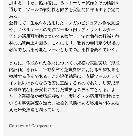
加する。また、協力者によるストーリー試作とその検討を
通して、ツールの有効性と限界を実証的に評価する予定で
ある。
並行して、生成AIを活用したマンガのビジュアル作成支援
や、ノベルゲームの制作ツール（例：ティラノビルダー
等）の活用可能性についても検討し、制作負荷の軽減と教
材の品質向上を図る。これにより、教育の専門家や現場の
教師でも活用可能なツールとしての汎用性を高めていく。
さらに、作成された教材について小規模な実証実験（形成
的評価）を行い、行動変容や態度変容における学習効果を
検討する予定である。この評価結果は、支援ツールとデザ
イン原則のさらなる改善に直結するものであり、研究成果
の最終的な社会実装に向けた重要なステップとなる。ま
た、企業研修や教職課程など、実社会への応用可能性につ
いても事例調査を進め、社会的意義のある応用展開を見据
えた研究推進を図っていく。
Causes of Carryover