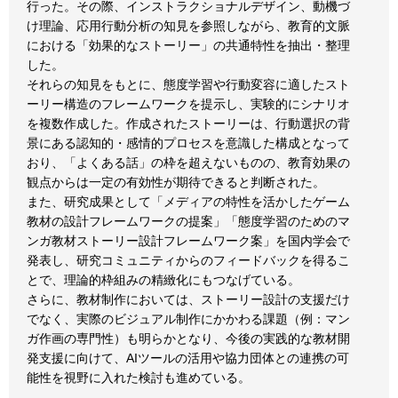
行った。その際、インストラクショナルデザイン、動機づ
け理論、応用行動分析の知見を参照しながら、教育的文脈
における「効果的なストーリー」の共通特性を抽出・整理
した。
それらの知見をもとに、態度学習や行動変容に適したスト
ーリー構造のフレームワークを提示し、実験的にシナリオ
を複数作成した。作成されたストーリーは、行動選択の背
景にある認知的・感情的プロセスを意識した構成となって
おり、「よくある話」の枠を超えないものの、教育効果の
観点からは一定の有効性が期待できると判断された。
また、研究成果として「メディアの特性を活かしたゲーム
教材の設計フレームワークの提案」「態度学習のためのマ
ンガ教材ストーリー設計フレームワーク案」を国内学会で
発表し、研究コミュニティからのフィードバックを得るこ
とで、理論的枠組みの精緻化にもつなげている。
さらに、教材制作においては、ストーリー設計の支援だけ
でなく、実際のビジュアル制作にかかわる課題（例：マン
ガ作画の専門性）も明らかとなり、今後の実践的な教材開
発支援に向けて、AIツールの活用や協力団体との連携の可
能性を視野に入れた検討も進めている。