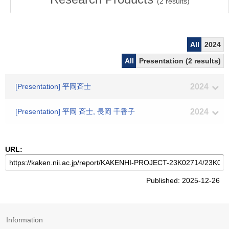
(
2
results)
All
2024
All
Presentation (2 results)
[Presentation] 平岡斉士
2024
[Presentation] 平岡 斉士, 長岡 千香子
2024
URL:
Published: 2025-12-26
Information