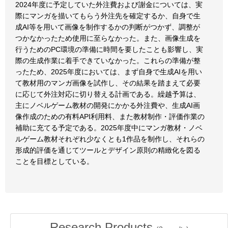
2024年度に予定していた外注費および謝金については、実
際にマンガを描いてもらう外注先を確定するか、自身で生
成AI等を用いて画像を制作するかの判断がつかず、調整が
つかなかったため使用に至らなかった。また、画像生成を
行うためのPC環境の準備に時間を要したことも影響し、実
際の生成作業に着手できていなかった。これらの準備が整
ったため、2025年度においては、まず自身で生成AIを用い
て教材用のマンガ画像を試作し、その結果を踏まえて必要
に応じて外注対応に切り替える計画である。繰越予算は、
主にノベルゲーム教材の開発にかかる外注費や、生成AI画
像作成のための有料API利用料、また教材制作・評価作業の
補助に充てる予定である。2025年度中にマンガ教材・ノベ
ルゲーム教材それぞれ少なくとも1作品を制作し、それらの
形成的評価を通じてツールとデザイン原則の精緻化を図る
ことを目標としている。
Research Products