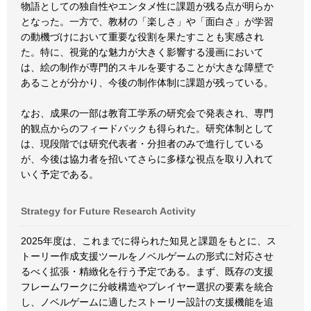
物語としての独自性やエンタメ性に課題が残る点が明らか
となった。一方で、教材の「楽しさ」や「面白さ」が学習
の動機づけにおいて重要な役割を果たすことも実感され
た。特に、視覚的な魅力が大きく影響する漫画において
は、絵の制作が専門的スキルを要することが大きな障壁で
あることが分かり、今後の制作体制に課題が残っている。
なお、成果の一部は教育工学系の研究会で発表され、専門
的観点からのフィードバックも得られた。研究体制として
は、現段階では研究代表者・分担者のみで進行している
が、今後は協力者を招いてさらに多様な視点を取り入れて
いく予定である。
Strategy for Future Research Activity
2025年度は、これまでに得られた知見と課題をもとに、ス
トーリー作成支援ツールをノベルゲームの形式に対応させ
るべく拡張・精緻化を行う予定である。まず、既存の支援
フレームワークに分岐構造やプレイヤー選択の要素を統合
し、ノベルゲームに適したストーリー設計の支援機能を追