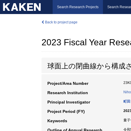
Search Research Projects
Search Resear
Back to project page
2023 Fiscal Year Rese
球面上の閉曲線から構成
23K
Project/Area Number
Niho
Research Institution
町田
Principal Investigator
2023
Project Period (FY)
量子
Keywords
令和
Outline of Annual Research