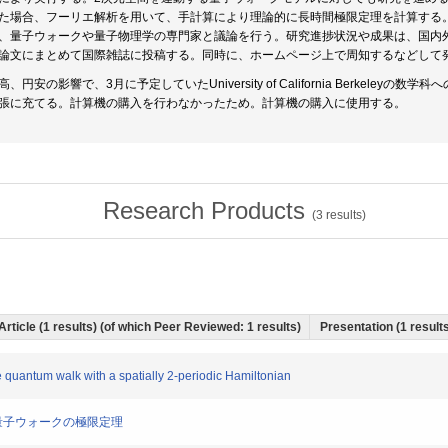
た場合、フーリエ解析を用いて、手計算により理論的に長時間極限定理を計算する
、量子ウォークや量子物理学の専門家と議論を行う。研究進捗状況や成果は、国内
論文にまとめて国際雑誌に投稿する。同時に、ホームページ上で周知するなどして
高、円安の影響で、3月に予定していたUniversity of California Berkel
張に充てる。計算機の購入を行わなかったため。計算機の購入に使用する。
Research Products
(
3
results)
Article (1 results) (of which Peer Reviewed: 1 results)
Presentation (1 results
ime quantum walk with a spatially 2-periodic Hamiltonian
時間量子ウォークの極限定理