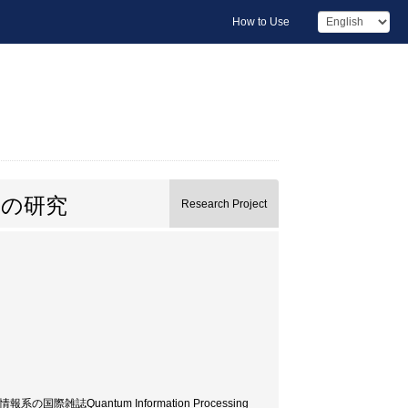
How to Use
クの研究
Research Project
Quantum Information Processing