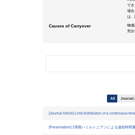
でき
場合
は、
物価
Causes of Carryover
究出
All
Journal 
[Journal Article] Limit distribution of a continuous-t
[Presentation] 2周期ハミルトニアンによる連続