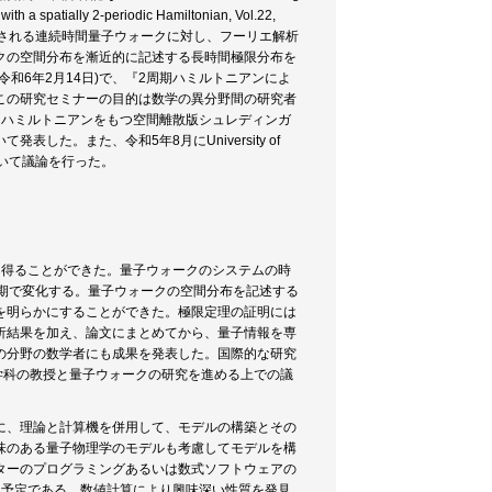
 a spatially 2-periodic Hamiltonian, Vol.22,
定義される連続時間量子ウォークに対し、フーリエ解析
クの空間分布を漸近的に記述する長時間極限分布を
和6年2月14日)で、『2周期ハミルトニアンによ
この研究セミナーの目的は数学の異分野間の研究者
るハミルトニアンをもつ空間離散版シュレディンガ
た。また、令和5年8月にUniversity of
ークについて議論を行った。
を得ることができた。量子ウォークのシステムの時
期で変化する。量子ウォークの空間分布を記述する
を明らかにすることができた。極限定理の証明には
析結果を加え、論文にまとめてから、量子情報を専
の分野の数学者にも成果を発表した。国際的な研究
を訪問して、数学科の教授と量子ウォークの研究を進める上での議
に、理論と計算機を併用して、モデルの構築とその
味のある量子物理学のモデルも考慮してモデルを構
ターのプログラミングあるいは数式ソフトウェアの
る予定である。数値計算により興味深い性質を発見