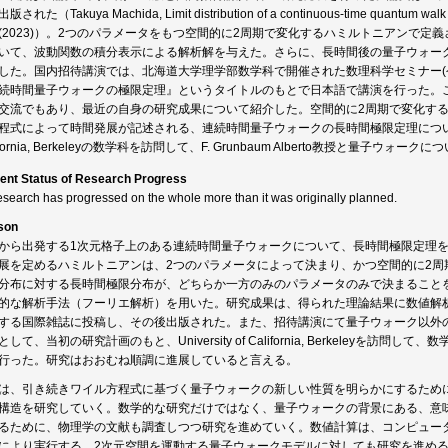
された（Takuya Machida, Limit distribution of a continuous-time quantum walk with
2 (2023)）。2つのパラメータをもつ空間的に2周期で変化するハミルトニアンで
いて、波動関数の積分表示による解析解を与えた。さらに、長時間後の量子ウォー
した。国内招待講演では、北海道大学理学部数学科で開催された数理科学セミナー(令
続時間量子ウォークの極限定理』というタイトルのもとで日本語で講演を行った。
交流でもあり、最近の自身の研究成果について紹介した。空間的に2周期で変化す
程式によって時間発展が記述される、連続時間量子ウォークの長時間極限定理について発表し
ifornia, Berkeleyの数学科を訪問して、F. Grunbaum Alberto教授と量子ウォ
ent Status of Research Progress
esearch has progressed on the whole more than it was originally planned.
son
から出発する1次元格子上のある連続時間量子ウォークについて、長時間極限定理
展を定めるハミルトニアンは、2つのパラメータによって決まり、かつ空間的に2周
分布に対する長時間極限分布が、どちらか一方のみのパラメータのみで決まること
的な解析手法（フーリエ解析）を用いた。研究成果は、得られた理論結果に数値解
する国際雑誌に投稿し、その後出版された。また、招待講演にて量子ウォーク以外
として、当初の研究計画のもと、University of California, Berkeley
行った。研究はおおむね順調に進展していると言える。
は、引き続きワイル方程式に基づく量子ウォークの新しい性質を明らかにするため
構造を研究していく。数学的な研究だけではなく、量子ウォークの背景にある、意
るために、物理学の文献も調査しつつ研究を進めていく。数値計算は、コンピュー
により実行する。2次元空間を運動する量子ウォークモデルに対しても研究を進め