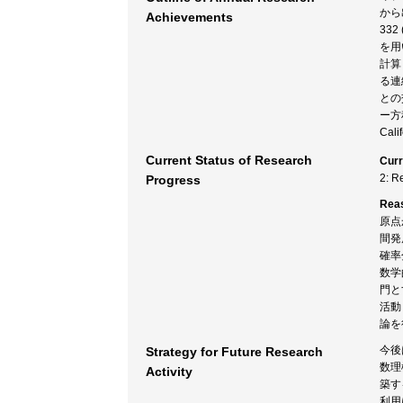
から出版
Achievements
33
を用
計算
る連
との
ー方
Cal
Current Status of Research
Curr
2: R
Progress
Rea
原点
間発
確率
数学
門と
活動
論を
今後
Strategy for Future Research
数理
Activity
築す
利用