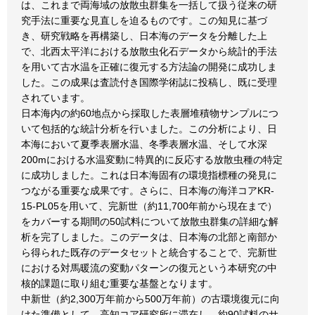
は、これまで両海域の放散虫群集を一括して扱う従来の研
究手法に重要な見直しを迫るものです。この知見に基づ
き、研究戦略を再構築し、日本海のデータを分離した上
で、北西太平洋における放散虫化石データから統計的手法
を用いて古水温を正確に復元する方法論の開発に成功しま
した。この成果は査読付き国際学術誌に投稿し、既に受理
されています。
日本海内の約60地点から採取した表層堆積物サンプルにつ
いて包括的な統計分析を行いました。この分析により、日
本海において夏季表層水温、冬季表層水温、そして水深
200mにおける水温変動に特異的に反応する放散虫種の特定
に成功しました。これは日本海固有の環境指標種の発見に
つながる重要な成果です。さらに、日本海の海洋コアKR-
15-PL05を用いて、完新世（約11,700年前から現在まで）
をカバーする期間の50試料について放散虫群集の詳細な解
析を完了しました。このデータは、日本海の北部と南部か
ら得られた既存のデータセットと統合することで、完新世
における対馬暖流の変動パターンの復元という本研究の中
核的課題に取り組む重要な基盤となります。
中新世（約2,300万年前から500万年前）の古環境復元に向
けた準備として、高知コア研究所に滞在し、約90試料のサ