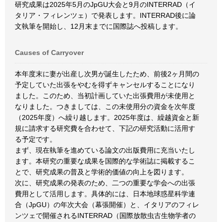
研究成果は2025年5月のJpGU大会と9月のINTERRAD（イ
タリア・フィレンツェ）で発表します。INTERRAD後に論
文執筆を開始し、12月末までに国際誌へ投稿します。
Causes of Carryover
本年度末に妻が出産し次男が誕生したため、前後2ヶ月間の
予定していた出張をやむを得ずキャンセルすることになり
ました。このため、当初計画していた出張費用が未使用と
なりました。つきましては、この未使用分の資金を次年度
（2025年度）へ繰り越します。2025年度は、繰越資金と新
規に請求する研究費を合わせて、下記の研究活動に活用す
る予定です。
まず、現在執筆を進めている論文の出版費用に充当いたし
ます。本研究の重要な成果を国際的な学術誌に掲載するこ
とで、研究成果の普及と学術的価値の向上を図ります。
次に、研究成果の発表のため、二つの重要な学会への出張
費用として活用します。具体的には、日本地球惑星科学連
合（JpGU）の年次大会（幕張開催）と、イタリアのフィレ
ンツェで開催されるINTERRAD（国際放散虫古生物学者の