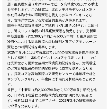
層・亜表層水温（水深200m付近）を高精度で復元する手法
を開発します。この研究は、北西太平洋モデルとは区別さ
れた日本海特有の環境変動を捉える独自のプロキシとな
り、古海洋学における方法論的進展が期待されます。
開発手法は完新世海洋コア試料（KR-15-PL05含む）に応用
し、過去11,700年間の対馬暖流変動を復元します。完新世
中期温暖期（約2,300万年前から500万年前）と後期完新世
冷涼化における対馬暖流の挙動解明と東アジアモンスーン
変動との相関関係を考察します。
2025年８月には日本海北部で5日間の研究航海を首席研究員
として指揮し、3地点でピストンコアを採取します。これら
は完新世から更新世後期の環境変動記録を含み、対馬暖流
の北方影響範囲の時間的変動解明に貴重な試料となりま
す。採取コアは高知国際コア研究センターで非破壊分析と
サンプリングを行い、年度内に予備的分析結果をまとめま
す。
並行して中新世（約2,300万年前から500万年前）研究も進
め、日本海形成過程と初期環境変動の解明に取り組みま
す。分析は12月までに完了させ、2026年3月の研究発表会
で成果を公表します。