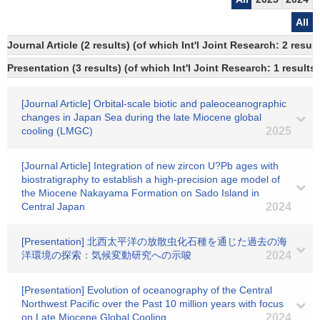
All
Journal Article (2 results) (of which Int'l Joint Research: 2 res
Presentation (3 results) (of which Int'l Joint Research: 1 results,
[Journal Article] Orbital-scale biotic and paleoceanographic
changes in Japan Sea during the late Miocene global
cooling (LMGC)
2025
[Journal Article] Integration of new zircon U?Pb ages with
biostratigraphy to establish a high-precision age model of
the Miocene Nakayama Formation on Sado Island in
Central Japan
2024
[Presentation] 北西太平洋の放散虫化石種を通じた過去の海
洋環境の探索：気候変動研究への示唆
2024
[Presentation] Evolution of oceanography of the Central
Northwest Pacific over the Past 10 million years with focus
on Late Miocene Global Cooling
2024