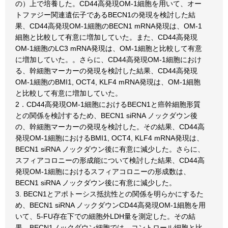
の）上で培養した。CD44高発現OM-1細胞を用いて、オー
トファジー関連遺伝子であるBECN1の発現を検討した結
果、CD44高発現OM-1細胞のBECN1 mRNA発現は、OM-1
細胞と比較して有意に増加していた。また、CD44高発現
OM-1細胞のLC3 mRNA発現は、OM-1細胞と比較して有意
に増加していた。。さらに、CD44高発現OM-1細胞におけ
る、幹細胞マーカーの発現を検討した結果、CD44高発現
OM-1細胞のBMI1, OCT4, KLF4 mRNA発現は、OM-1細胞
と比較して有意に増加していた。
2．CD44高発現OM-1細胞におけるBECN1と癌幹細胞形質
との関係を検討するため、BECN1 siRNA ノックダウン後
の、幹細胞マーカーの発現を検討した。その結果、CD44高
発現OM-1細胞におけるBMI1, OCT4, KLF4 mRNA発現は、
BECN1 siRNA ノックダウン後に有意に減少した。さらに、
スフィアコロニーの形成能について検討した結果、CD44高
発現OM-1細胞におけるスフィアコロニーの形成数は、
BECN1 siRNA ノックダウン後に有意に減少した。
3. BECN1とアポトーシス抵抗性との関係を明らかにするた
め、BECN1 siRNA ノックダウンCD44高発現OM-1細胞を用
いて、5-FU存在下での細胞外LDH量を測定した。その結
果、BECN1ノックダウン細胞では、コントロール細胞と比