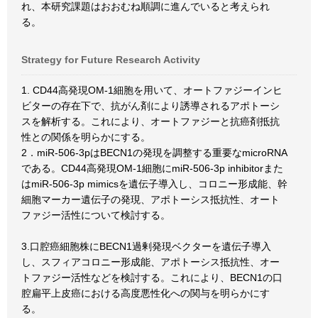
れ、本研究課題はおおむね順調に進んでいると考えられ
る。
Strategy for Future Research Activity
1. CD44高発現OM-1細胞を用いて、オートファジーインヒ
ビターの存在下で、抗がん剤により誘導されるアポトーシ
スを解析する。これにより、オートファジーと抗癌剤抵抗
性との関係を明らかにする。
2．miR-506-3pはBECN1の発現を調整する重要なmicroRNA
である。CD44高発現OM-1細胞にmiR-506-3p inhibitorまた
はmiR-506-3p mimicsを遺伝子導入し、コロニー形成能、幹
細胞マーカー遺伝子の発現、アポトーシス抵抗性、オート
ファジー活性について検討する。
3.口腔癌細胞株にBECN1過剰発現ベクターを遺伝子導入
し、スフィアコロニー形成能、アポトーシス抵抗性、オー
トファジー活性などを検討する。これにより、BECN1の口
腔扁平上皮癌における高度悪性化への関与を明らかにす
る。