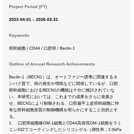
Project Period (FY)
2023-04-01 – 2026-03-31
Keywords
癌幹細胞 / CD44 / 口腔癌 / Beclin-1
Outline of Annual Research Achievements
Beclin-1（BECN1）は、オートファジー誘導に関連するタ
ンパク質で、癌の発生や増殖などに関係しているが、口腔
癌幹細胞におけるBECN1の機能は十分に検討されていな
い。本研究においては、これまでの成果をさらに発展さ
せ、BECN1により制御される、口腔扁平上皮癌幹細胞に特
有な癌幹細胞形質の制御機構を明らかにすること目的とす
る。
1. 口腔癌細胞株OM-1細胞とCD44高発現OM-1細胞をラミ
ニン332でコーティングしたシリコンゲル（弾性率；2.0kPa