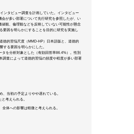
てインタビュー調査を計画していた。インタビュー
機会が多い部署について先行研究を参照したが、い
価値観、倫理観などを反映していない可能性が懸念
する要因を明らかにすることを目的に研究を実施し
道徳的苦悩尺度（MMD-HP）日本語版と、道徳的
影響する要因を明らかにした。
ータを分析対象とした（有効回答率86.4%）。性別
あった。本調査によって道徳的苦悩の頻度や程度が多い部署
ため、当初の予定よりやや遅れている。
たと考えられる。
、全体への影響は軽微と考えられる。