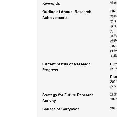
道徳
Keywords
20
Outline of Annual Research
対象
Achievements
ずれ
され
た。
全国
感受
10
は女
や看
Current Status of Research
Curr
3: P
Progress
Rea
20
ただ
計画
Strategy for Future Research
20
Activity
20
Causes of Carryover