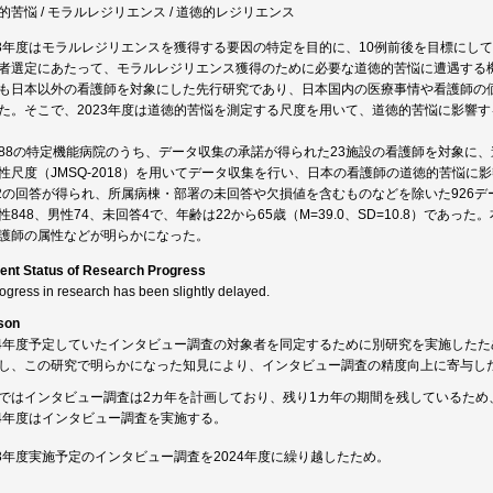
的苦悩 / モラルレジリエンス / 道徳的レジリエンス
23年度はモラルレジリエンスを獲得する要因の特定を目的に、10例前後を目標にし
者選定にあたって、モラルレジリエンス獲得のために必要な道徳的苦悩に遭遇する
も日本以外の看護師を対象にした先行研究であり、日本国内の医療事情や看護師の
た。そこで、2023年度は道徳的苦悩を測定する尺度を用いて、道徳的苦悩に影響
88の特定機能病院のうち、データ収集の承諾が得られた23施設の看護師を対象に、
性尺度（JMSQ-2018）を用いてデータ収集を行い、日本の看護師の道徳的苦悩に
72の回答が得られ、所属病棟・部署の未回答や欠損値を含むものなどを除いた926デ
性848、男性74、未回答4で、年齢は22から65歳（M=39.0、SD=10.8）で
護師の属性などが明らかになった。
ent Status of Research Progress
rogress in research has been slightly delayed.
son
24年度予定していたインタビュー調査の対象者を同定するために別研究を実施した
し、この研究で明らかになった知見により、インタビュー調査の精度向上に寄与し
ではインタビュー調査は2カ年を計画しており、残り1カ年の期間を残しているため
24年度はインタビュー調査を実施する。
23年度実施予定のインタビュー調査を2024年度に繰り越したため。