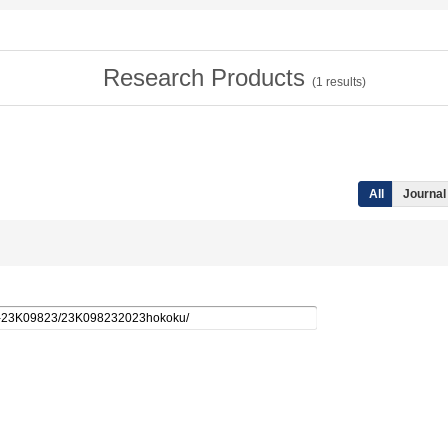
Research Products
(
1
results)
All
Journal 