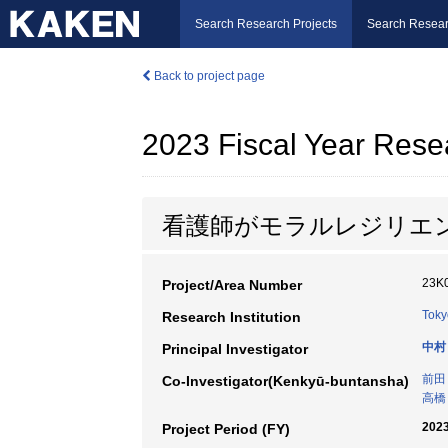
Search Research Projects
Search Resear
Back to project page
2023 Fiscal Year Rese
看護師がモラルレジリエ
23K
Project/Area Number
Toky
Research Institution
中村
Principal Investigator
前田
Co-Investigator(Kenkyū-buntansha)
高橋
2023
Project Period (FY)